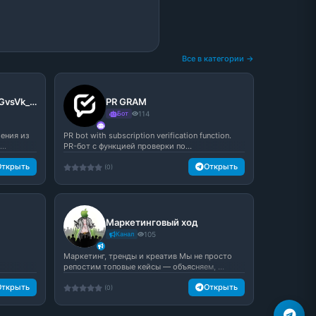
Все в категории →
Telegram: Contact @TGvsVk_bot
PR GRAM
Бот
114
ения из
PR bot with subscription verification function.
..
PR-бот с функцией проверки по...
Открыть
Открыть
(0)
Маркетинговый ход
Канал
105
Маркетинг, тренды и креатив Мы не просто
репостим топовые кейсы — объясняем, ...
Открыть
Открыть
(0)