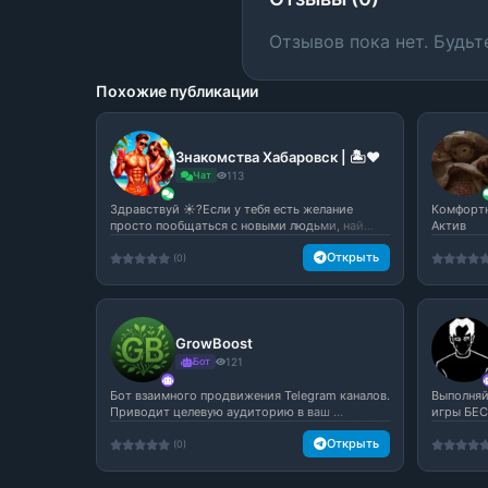
Отзывов пока нет. Будьт
Похожие публикации
Знакомства Хабаровск | 🏝️❤️
Чат
113
Здравствуй ☀️?Если у тебя есть желание
Комфортн
просто пообщаться с новыми людьми, най...
Актив
Открыть
(0)
GrowBoost
Бот
121
Бот взаимного продвижения Telegram каналов.
Выполняй
Приводит целевую аудиторию в ваш ...
игры БЕ
Открыть
(0)