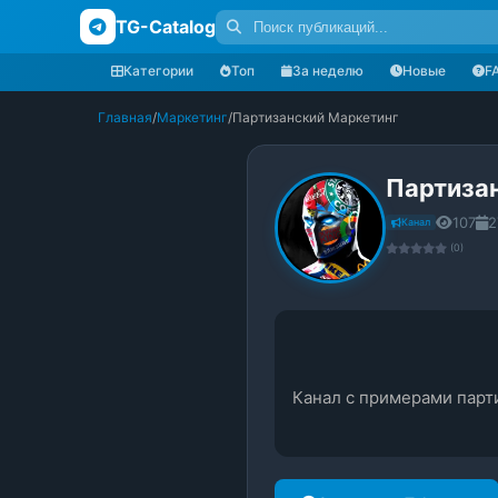
TG-Catalog
Категории
Топ
За неделю
Новые
F
Главная
/
Маркетинг
/
Партизанский Маркетинг
Партиза
107
2
Канал
(0)
Канал с примерами парт