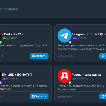
е первым!
- ᴋɪɴᴇʀɪᴄʜᴀᴛ -
Чат
107
Бот
125
ый чатик по стендоффику. Хороший
Бот умеет репостить все ваши сообщ
вашего телеграм канала на страничку.
Открыть
(0)
(0)
EMILIED / ДОНАТИТ
Русский диджитал
Бот
104
Канал
110
 простые задания и получай донат в
Русский Диджитал: бесмысленный и
СПЛАТНО!
беспощадный
Открыть
(0)
(0)