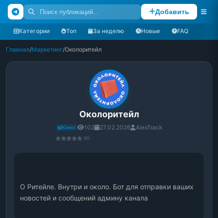
Добавить
Категории
Топ
За неделю
Новые
FAQ
Главная
/
Маркетинг
/
Околоритейл
Околоритейл
102
27.02.2026
AlexTrack
Канал
(0)
О Ритейле. Внутри и около. Бот для отправки ваших 
новостей и сообщений админу канала