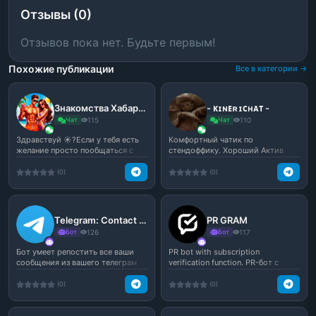
Отзывы (0)
Отзывов пока нет. Будьте первым!
Похожие публикации
Все в категории →
Знакомства Хабаровск | 🏝️❤️
- ᴋɪɴᴇʀɪᴄʜᴀᴛ -
Чат
115
Чат
110
Здравствуй ☀️?Если у тебя есть
Комфортный чатик по
желание просто пообщаться с
стендоффику. Хороший Актив
новыми людьми, най...
(0)
(0)
Telegram: Contact @TGvsVk_bot
PR GRAM
Бот
126
Бот
117
Бот умеет репостить все ваши
PR bot with subscription
сообщения из вашего телеграм
verification function. PR-бот с
канала на страничку...
функцией проверки по...
(0)
(0)