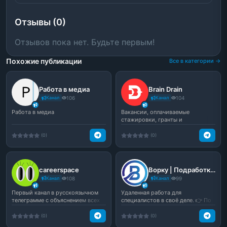
Отзывы (0)
Отзывов пока нет. Будьте первым!
Похожие публикации
Все в категории →
Работа в медиа
Brain Drain
Канал
106
Канал
104
Работа в медиа
Вакансии, оплачиваемые
стажировки, гранты и
волонтерские проекты за
рубежом.
(0)
(0)
careerspace
Ворку | Подработка удаленно
Канал
108
Канал
99
Первый канал в русскоязычном
Удаленная работа для
телеграмме с объяснением всех
специалистов в своё деле. 👉 По
плюсов и минусов в...
рекламе - 🥇 Продвигаем бр...
(0)
(0)