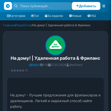
Добавить
Категории
Топ
За неделю
Новые
FAQ
Главная
/
Заработок
/
На дому! | Удаленная работа & Фриланс
На дому! | Удаленная работа & Фриланс
110
27.02.2026
AlexTrack
Канал
(0)
На дому! - Лучшие предложения для фрилансеров и 
удаленщиков. Легкий и надежный способ найти 
работу.