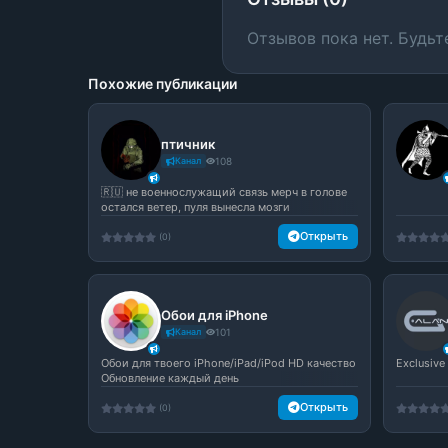
Отзывов пока нет. Будьт
Похожие публикации
птичник
Канал
108
🇷🇺 не военнослужащий связь мерч в голове
остался ветер, пуля вынесла мозги
Открыть
(0)
Обои для iPhone
Канал
101
Обои для твоего iPhone/iPad/iPod HD качество
Exclusive
Обновление каждый день
Открыть
(0)