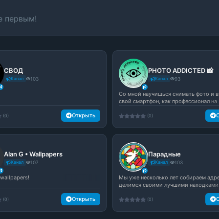
е первым!
СВОД
PHOTO ADDICTED 📸
Канал
103
Канал
93
Со мной научишься снимать фото и в
свой смартфон, как профессионал на .
Открыть
(0)
(0)
Alan G • Wallpapers
Парадные
Канал
107
Канал
103
 wallpapers!
Мы уже несколько лет собираем адре
делимся своими лучшими находками. 
Открыть
(0)
(0)