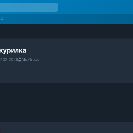
AQ
 курилка
7.02.2026
AlexTrack