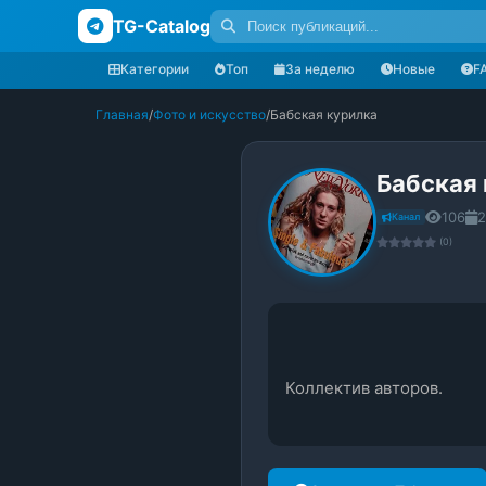
TG-Catalog
Категории
Топ
За неделю
Новые
F
Главная
/
Фото и искусство
/
Бабская курилка
Бабская
106
2
Канал
(0)
Коллектив авторов.