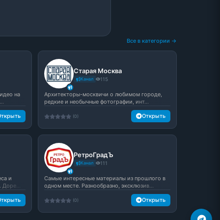
Все в категории →
Старая Москва
Канал
115
идео на
​​​​Архитекторы-москвичи о любимом городе,
..
редкие и необычные фотографии, инт...
Открыть
Открыть
(0)
РетроГрадЪ
Канал
111
са и
Самые интересные материалы из прошлого в
Доре...
одном месте. Разнообразно, эксклюзив...
Открыть
Открыть
(0)