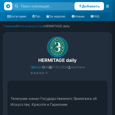
Добавить
Категории
Топ
За неделю
Новые
FAQ
Главная
/
Фото и искусство
/
HERMITAGE daily
HERMITAGE daily
95
27.02.2026
AlexTrack
Канал
(0)
Телеграм-канал Государственного Эрмитажа об 
Искусстве, Красоте и Гармонии