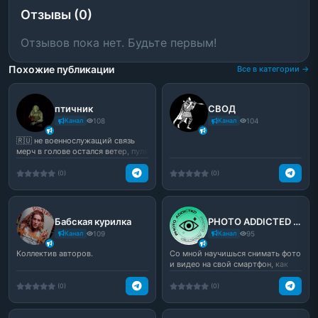
Отзывы (0)
Отзывов пока нет. Будьте первым!
Похожие публикации
Все в категории →
птичник
СВОД
Канал
108
Канал
104
🇷🇺 не военнослужащий связь
мерч в голове остался ветер, пуля
вынесла мозги
(0)
(0)
Бабская курилка
PHOTO ADDICTED 📸
Канал
109
Канал
95
Коллектив авторов.
Со мной научишься снимать фото
и видео на свой смартфон, как
профессионал на ...
(0)
(0)