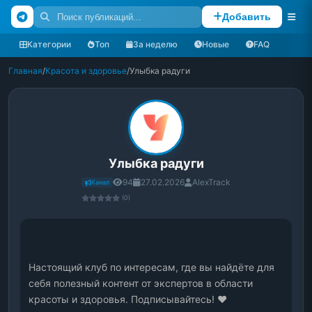
Добавить
Категории
Топ
За неделю
Новые
FAQ
Главная
/
Красота и здоровье
/
Улыбка радуги
Улыбка радуги
94
27.02.2026
AlexTrack
Канал
(0)
Настоящий клуб по интересам, где вы найдёте для 
себя полезный контент от экспертов в области 
красоты и здоровья. Подписывайтесь! ❤️