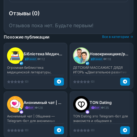
Отзывы (0)
Отзывов пока нет. Будьте первым!
Похожие публикации
Все в категории →
Бібліотека Медичної Літератури
Новокриницкие/развитие 0-12 мес
Канал
112
Канал
118
Огромная библиотека
ДЕТСКИЙ МАССАЖИСТ ДЯДЯ
медицинской литературы,
ИГОРЬ 🚼Двигательное развитие
полезной и для студентов, и для
малыша 🙌Учу мам массажу и...
в...
(0)
(0)
Анонимный чат | Общение
TON Dating
Бот
128
Бот
135
Анонимный чат | Общение —
TON Dating это Telegram-бот для
Telegram-бот для анонимных
знакомств и общения в
знакомств и свободного о...
экосистеме TON. Ищи нов...
(0)
(0)