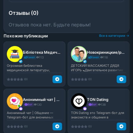
Отзывы (0)
Отзывов пока нет. Будьте первым!
Похожие публикации
Все в категории →
Бібліотека Медичної Літератури
Новокриницкие/развитие 0-12 мес
Канал
113
Канал
118
Огромная библиотека
ДЕТСКИЙ МАССАЖИСТ ДЯДЯ
медицинской литературы,
ИГОРЬ 🚼Двигательное развитие
полезной и для студентов, и для
малыша 🙌Учу мам массажу и...
в...
(0)
(0)
Анонимный чат | Общение
TON Dating
Бот
130
Бот
138
Анонимный чат | Общение —
TON Dating это Telegram-бот для
Telegram-бот для анонимных
знакомств и общения в
знакомств и свободного о...
экосистеме TON. Ищи нов...
(0)
(0)