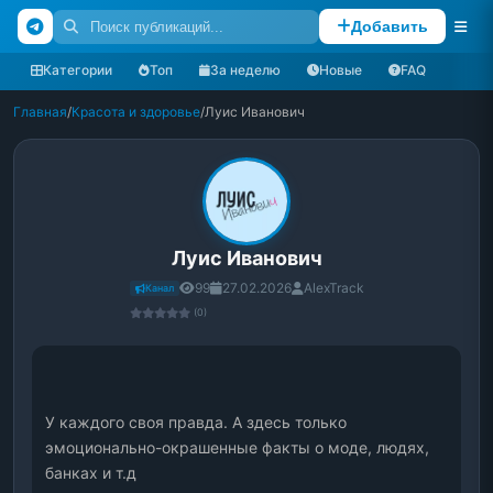
Добавить
Категории
Топ
За неделю
Новые
FAQ
Главная
/
Красота и здоровье
/
Луис Иванович
Луис Иванович
99
27.02.2026
AlexTrack
Канал
(0)
У каждого своя правда. А здесь только 
эмоционально-окрашенные факты о моде, людях, 
банках и т.д