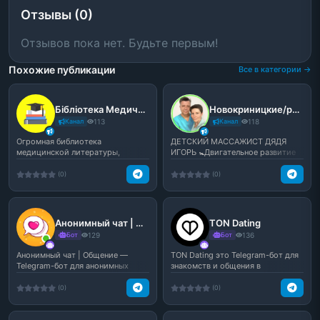
Отзывы (0)
Отзывов пока нет. Будьте первым!
Похожие публикации
Все в категории →
Бібліотека Медичної Літератури
Новокриницкие/развитие 0-12 мес
Канал
113
Канал
118
Огромная библиотека
ДЕТСКИЙ МАССАЖИСТ ДЯДЯ
медицинской литературы,
ИГОРЬ 🚼Двигательное развитие
полезной и для студентов, и для
малыша 🙌Учу мам массажу и...
в...
(0)
(0)
Анонимный чат | Общение
TON Dating
Бот
129
Бот
136
Анонимный чат | Общение —
TON Dating это Telegram-бот для
Telegram-бот для анонимных
знакомств и общения в
знакомств и свободного о...
экосистеме TON. Ищи нов...
(0)
(0)