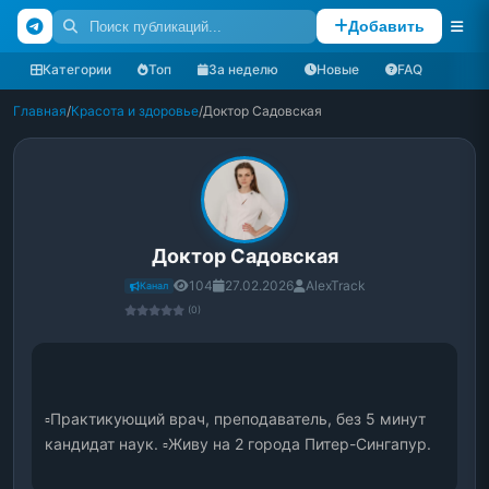
Добавить
Категории
Топ
За неделю
Новые
FAQ
Главная
/
Красота и здоровье
/
Доктор Садовская
Доктор Садовская
104
27.02.2026
AlexTrack
Канал
(0)
▫️Практикующий врач, преподаватель, без 5 минут 
кандидат наук. ▫️Живу на 2 города Питер-Сингапур.