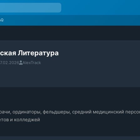
AQ
ская Литература
7.02.2026
AlexTrack
рачи, ординаторы, фельдшеры, средний медицинский персон
етов и колледжей