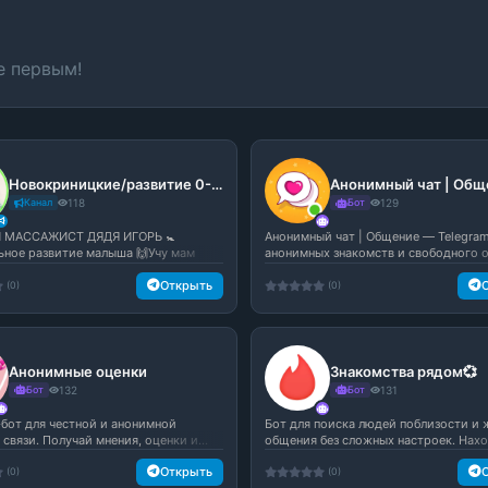
е первым!
Новокриницкие/развитие 0-12 мес
Анонимный чат | Общ
Канал
118
Бот
129
 МАССАЖИСТ ДЯДЯ ИГОРЬ 🚼
Анонимный чат | Общение — Telegram
ьное развитие малыша 🙌Учу мам
анонимных знакомств и свободного о.
...
Открыть
(0)
(0)
Анонимные оценки
Знакомства рядом💞
Бот
132
Бот
131
-бот для честной и анонимной
Бот для поиска людей поблизости и 
связи. Получай мнения, оценки и...
общения без сложных настроек. Наход
Открыть
(0)
(0)