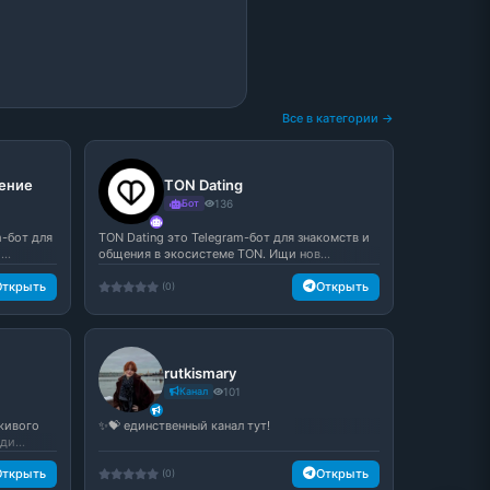
Все в категории →
ение
TON Dating
Бот
136
-бот для
TON Dating это Telegram-бот для знакомств и
..
общения в экосистеме TON. Ищи нов...
Открыть
Открыть
(0)
rutkismary
Канал
101
живого
✨💝 единственный канал тут!
и...
Открыть
Открыть
(0)