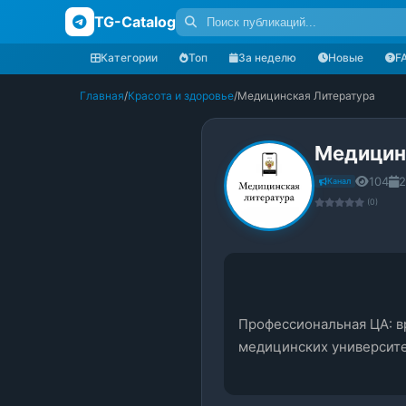
TG-Catalog
Категории
Топ
За неделю
Новые
F
Главная
/
Красота и здоровье
/
Медицинская Литература
Медицин
104
2
Канал
(0)
Профессиональная ЦА: в
медицинских университ