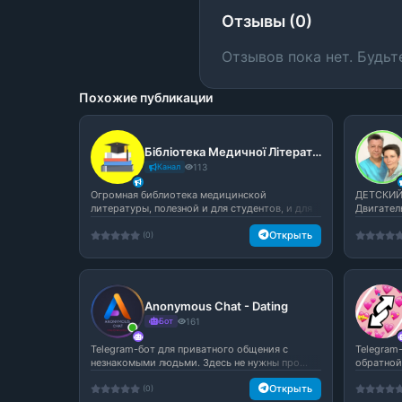
Отзывы (0)
Отзывов пока нет. Будьт
Похожие публикации
Бібліотека Медичної Літератури
Канал
113
Огромная библиотека медицинской
ДЕТСКИЙ
литературы, полезной и для студентов, и для
Двигател
в...
массажу и
Открыть
(0)
Anonymous Chat - Dating
Бот
161
Telegram-бот для приватного общения с
Telegram
незнакомыми людьми. Здесь не нужны про...
обратной 
Открыть
(0)