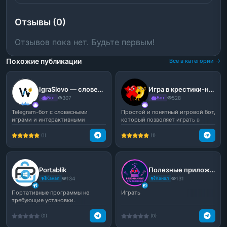
Отзывы (0)
Отзывов пока нет. Будьте первым!
Похожие публикации
Все в категории →
IgraSlovo — словесные игры для группы и развлечения в Telegram
Игра в крестики-нолики для чатов
Бот
307
Бот
528
Telegram-бот с словесными
Простой и понятный игровой бот,
играми и интерактивными
который позволяет играть в
форматами для чатов и лично...
крестики-нолики пр...
(1)
(1)
Portablik
Полезные приложения
Канал
134
Канал
131
Портативные программы не
Играть
требующие установки.
Бесплатный портабельный софт
дл...
(0)
(0)