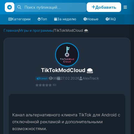
Добавить
Категории
Топ
За неделю
Новые
FAQ
Главная
/
Игры и программы
/
TikTokModCloud 🌨️
TikTokModCloud 🌨️
99
27.02.2026
AlexTrack
Канал
(0)
Канал альтернативного клиента TikTok для Android с 
отключённой рекламой и дополнительными 
возможностями.