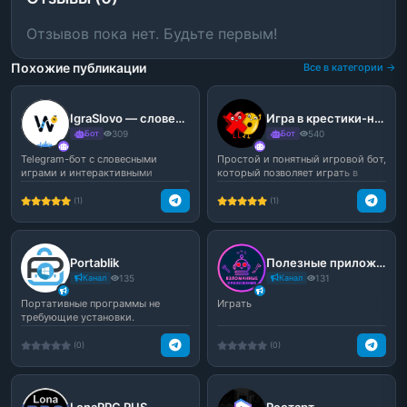
Отзывов пока нет. Будьте первым!
Похожие публикации
Все в категории →
IgraSlovo — словесные игры для группы и развлечения в Telegram
Игра в крестики-нолики для чатов
Бот
309
Бот
540
Telegram-бот с словесными
Простой и понятный игровой бот,
играми и интерактивными
который позволяет играть в
форматами для чатов и лично...
крестики-нолики пр...
(1)
(1)
Portablik
Полезные приложения
Канал
135
Канал
131
Портативные программы не
Играть
требующие установки.
Бесплатный портабельный софт
дл...
(0)
(0)
LonaRPG RUS
Рестарт