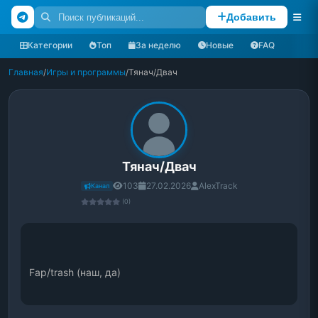
Добавить
Категории
Топ
За неделю
Новые
FAQ
Главная
/
Игры и программы
/
Тянач/Двач
Тянач/Двач
103
27.02.2026
AlexTrack
Канал
(0)
Fap/trash (наш, да)