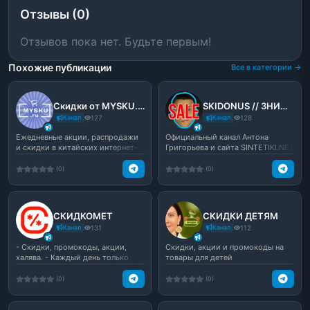
Отзывы (0)
Отзывов пока нет. Будьте первым!
Похожие публикации
Все в категории →
Скидки от MYSKU.club
SKIDONUS // ЗНИЖКИ від Алішки // sintetiki.net
Канал
127
Канал
128
Ежедневные акции, распродажи
Официальный канал Антона
и скидки в китайских интернет-
Григорьева и сайта SINTETIKI.NET
магазинах. Мы вруч...
со скидками и купон...
(0)
(0)
СКИДКОМЕТ
СКИДКИ ДЕТЯМ
Канал
131
Канал
112
- Скидки, промокоды, акции,
Скидки, акции и промокоды на
халява. - Каждый день только
товары для детей
лучшие предложения. ...
(0)
(0)