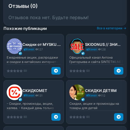
Отзывы (0)
Отзывов пока нет. Будьте первым!
Похожие публикации
Все в категории →
Скидки от MYSKU.club
SKIDONUS // ЗНИЖКИ від Алішки // sintetiki.net
Канал
127
Канал
128
Ежедневные акции, распродажи
Официальный канал Антона
и скидки в китайских интернет-
Григорьева и сайта SINTETIKI.NET
магазинах. Мы вруч...
со скидками и купон...
(0)
(0)
СКИДКОМЕТ
СКИДКИ ДЕТЯМ
Канал
131
Канал
112
- Скидки, промокоды, акции,
Скидки, акции и промокоды на
халява. - Каждый день только
товары для детей
лучшие предложения. ...
(0)
(0)