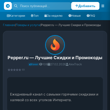
Добавить
Категории
Топ
За неделю
Новые
FAQ
Главная
/
Товары и услуги
/
Pepper.ru — Лучшие Скидки и Промокоды
Pepper.ru — Лучшие Скидки и Промокоды
106
27.02.2026
AlexTrack
Канал
(0)
Ежедневный канал с самыми горячими скидками и 
халявой со всех уголков Интернета.