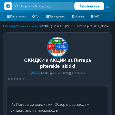
Добавить
Категории
Топ
За неделю
Новые
FAQ
Главная
/
Товары и услуги
/
СКИДКИ и АКЦИИ из Питера piterskie_skidki
СКИДКИ и АКЦИИ из Питера
piterskie_skidki
101
27.02.2026
AlexTrack
Канал
(0)
Из Питера со скидками. Обзоры распродаж, 
скидки, акции, промокоды