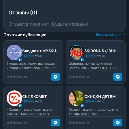
Отзывы (0)
Отзывов пока нет. Будьте первым!
Похожие публикации
Все в категории →
Скидки от MYSKU.club
SKIDONUS // ЗНИЖКИ від Алішки // sintetiki.net
Канал
126
Канал
128
Ежедневные акции, распродажи
Официальный канал Антона
и скидки в китайских интернет-
Григорьева и сайта SINTETIKI.NET
магазинах. Мы вруч...
со скидками и купон...
(0)
(0)
СКИДКОМЕТ
СКИДКИ ДЕТЯМ
Канал
131
Канал
112
- Скидки, промокоды, акции,
Скидки, акции и промокоды на
халява. - Каждый день только
товары для детей
лучшие предложения. ...
(0)
(0)