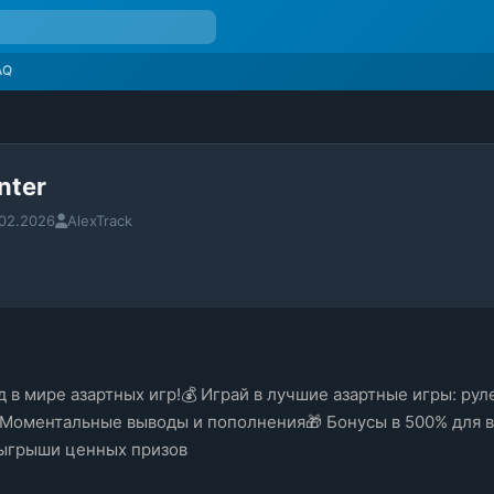
AQ
nter
.02.2026
AlexTrack
д в мире азартных игр!💰 Играй в лучшие азартные игры: руле
 Моментальные выводы и пополнения🎁 Бонусы в 500% для вс
зыгрыши ценных призов