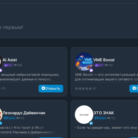
е первым!
AI Asist
VME Boost
Бот
158
Бот
150
 — мощный нейросетевой помощник,
VME Boost — это интеллектуальный 
анализирует данные и генерир...
для оптимизации вашего сетевого со.
Открыть
(0)
(0)
Леонардо Дайвинчик
ЭТО ЗНАК
Канал
110
Канал
113
мств 👉 Кто тусит в VK 👉
- Если ты увидел нас, значит это знак
yvinchik Реклама в Дайвинчике 👉