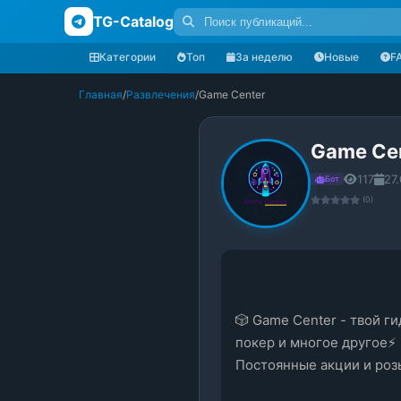
TG-Catalog
Категории
Топ
За неделю
Новые
F
Главная
/
Развлечения
/
Game Center
Game Ce
117
27
Бот
(0)
🎲 Game Center - твой ги
покер и многое другое⚡️
Постоянные акции и ро