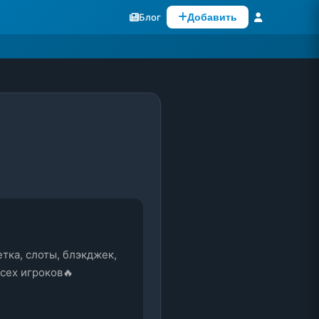
Блог
Добавить
тка, слоты, блэкджек, 
ех игроков🔥 