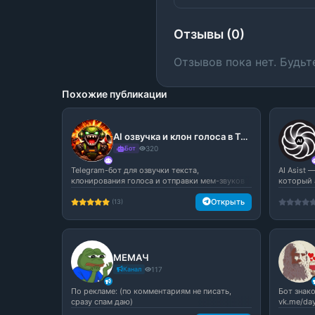
Отзывы (0)
Отзывов пока нет. Будьт
Похожие публикации
AI озвучка и клон голоса в Telegram — мем-звуки и голосовые приколы
Бот
320
Telegram-бот для озвучки текста,
AI Asist
клонирования голоса и отправки мем-звуков
который 
пр...
Открыть
(13)
МЕМАЧ
Канал
117
По рекламе: (по комментариям не писать,
Бот знако
сразу спам даю)
vk.me/da