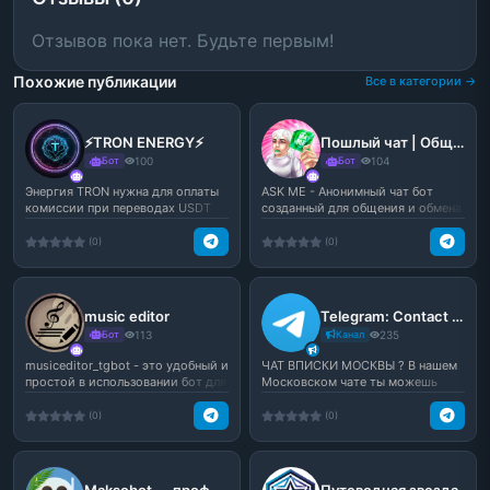
Отзывов пока нет. Будьте первым!
Похожие публикации
Все в категории →
⚡️TRON ENERGY⚡️
Пошлый чат | Общение Знакомства
Бот
100
Бот
104
Энергия TRON нужна для оплаты
ASK ME - Анонимный чат бот
комиссии при переводах USDT
созданный для общения и обмена
TRC20.Не тратьте ва...
файлами, фото и вид...
(0)
(0)
music editor
Telegram: Contact @moskvy_vpisky
Бот
113
Канал
235
musiceditor_tgbot - это удобный и
ЧАТ ВПИСКИ МОСКВЫ ? В нашем
простой в использовании бот для
Московском чате ты можешь
телеграм, к...
найти новые знакомства,...
(0)
(0)
Maksobot — профессиональный текст-в-голос бот для Telegram | Бот Максим (текст в голос)
Путеводная звезда