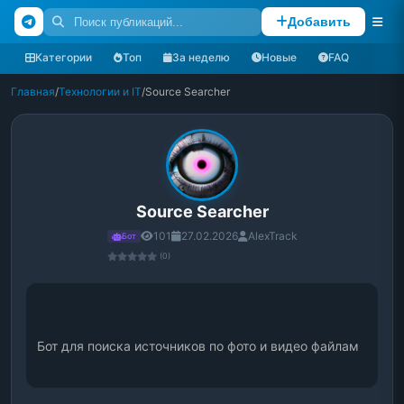
Добавить
Категории
Топ
За неделю
Новые
FAQ
Главная
/
Технологии и IT
/
Source Searcher
Source Searcher
101
27.02.2026
AlexTrack
Бот
(0)
Бот для поиска источников по фото и видео файлам