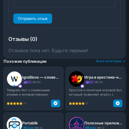
Отправить отзыв
Отзывы (0)
Отзывов пока нет. Будьте первым!
Похожие публикации
Все в категории →
IgraSlovo — словесные игры для группы и развлечения в Telegram
Игра в крестики-нолики для чатов
Бот
309
Бот
539
Telegram-бот с словесными
Простой и понятный игровой бот,
играми и интерактивными
который позволяет играть в
форматами для чатов и лично...
крестики-нолики пр...
(1)
(1)
Portablik
Полезные приложения
Канал
135
Канал
131