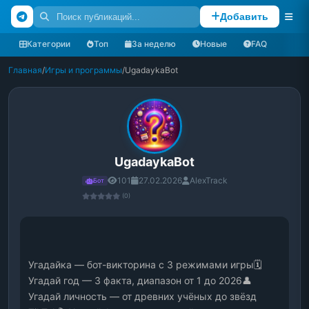
Добавить
Категории
Топ
За неделю
Новые
FAQ
Главная
/
Игры и программы
/
UgadaykaBot
UgadaykaBot
101
27.02.2026
AlexTrack
Бот
(0)
Угадайка — бот-викторина с 3 режимами игры🗓 
Угадай год — 3 факта, диапазон от 1 до 2026👤 
Угадай личность — от древних учёных до звёзд 