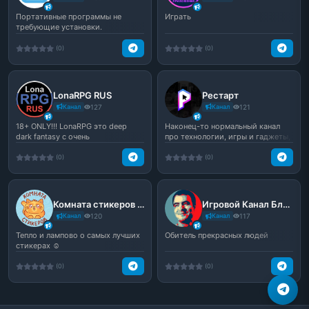
Портативные программы не
Играть
требующие установки.
Бесплатный портабельный софт
дл...
(0)
(0)
LonaRPG RUS
Рестарт
Канал
127
Канал
121
18+ ONLY!!! LonaRPG это deep
Наконец-то нормальный канал
dark fantasy с очень
про технологии, игры и гаджеты,
увлекательными механиками, ...
а не вот это все.
(0)
(0)
Комната стикеров | Котики | Стикеры ВК
Игровой Канал Блэка [BlackUFA] 🎮
Канал
120
Канал
117
Тепло и лампово о самых лучших
Обитель прекрасных людей
стикерах ☺️
(0)
(0)