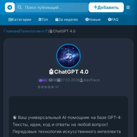
Добавить
Категории
Топ
За неделю
Новые
FAQ
Главная
/
Технологии и IT
/
🤖ChatGPT 4.0
🤖ChatGPT 4.0
96
27.02.2026
AlexTrack
Бот
(0)
🧠 Ваш универсальный AI-помощник на базе GPT-4: 
Тексты, идеи, код и ответы на любой вопрос!
Передовые технологии искусственного интеллекта 