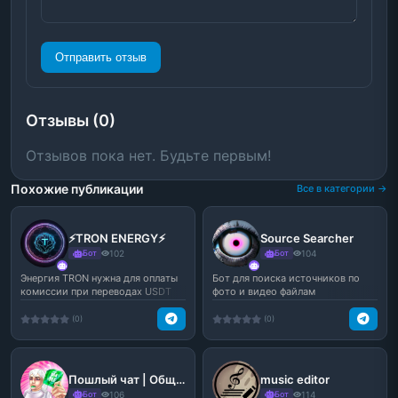
Отправить отзыв
Отзывы (0)
Отзывов пока нет. Будьте первым!
Похожие публикации
Все в категории →
⚡️TRON ENERGY⚡️
Source Searcher
Бот
102
Бот
104
Энергия TRON нужна для оплаты
Бот для поиска источников по
комиссии при переводах USDT
фото и видео файлам
TRC20.Не тратьте ва...
(0)
(0)
Пошлый чат | Общение Знакомства
music editor
Бот
106
Бот
114