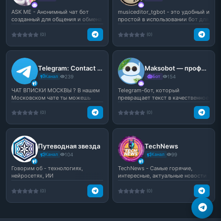
ASK ME - Анонимный чат бот
musiceditor_tgbot - это удобный и
созданный для общения и обмена
простой в использовании бот для
файлами, фото и вид...
телеграм, к...
(0)
(0)
Telegram: Contact @moskvy_vpisky
Maksobot — профессиональный текст-в-голос бот для Telegram | Бот Максим (текст в голос)
Канал
239
Бот
154
ЧАТ ВПИСКИ МОСКВЫ ? В нашем
Telegram-бот, который
Московском чате ты можешь
превращает текст в качественное
найти новые знакомства,...
голосовое сообщение. От...
(0)
(0)
Путеводная звезда
TechNews
Канал
104
Канал
99
Говорим об - технологиях,
TechNews - Самые горячие,
нейросетях, ИИ
интересные, актуальные новости
из мира технологий и...
(0)
(0)