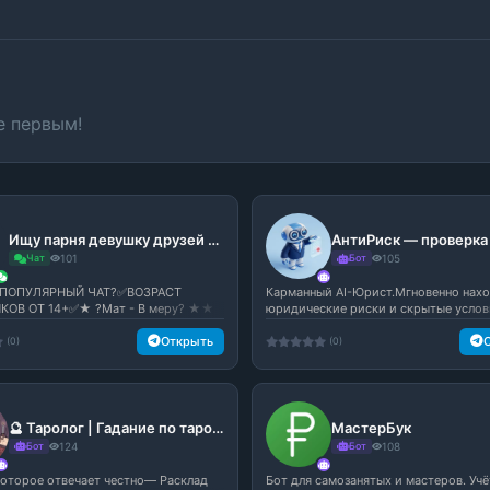
е первым!
Ищу парня девушку друзей подруг
Чат
101
Бот
105
ПОПУЛЯРНЫЙ ЧАТ?✅ВОЗРАСТ
Карманный AI-Юрист.Мгновенно нах
КОВ ОТ 14+✅★ ?Мат - В меру? ★★
юридические риски и скрытые условия
.
Открыть
(0)
(0)
🔮 Таролог | Гадание по таро 🔮
МастерБук
Бот
124
Бот
108
 которое отвечает честно— Расклад
Бот для самозанятых и мастеров. Учё