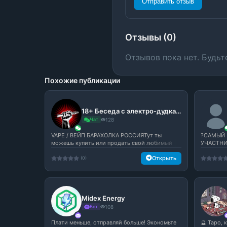
Отправить отзыв
Отзывы (0)
Отзывов пока нет. Будьт
Похожие публикации
18+ Беседа с электро-дудками с:
Чат
128
VAPE / ВЕЙП БАРАХОЛКА РОССИЯТут ты
?САМЫЙ 
можешь купить или продать свой любимый
УЧАСТНИ
вей...
♻️Флуд -..
Открыть
(0)
Midex Energy
Бот
108
Плати меньше, отправляй больше! Экономьте
🔮 Таро,