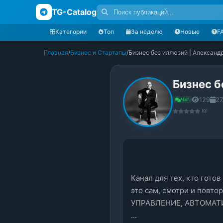
TG-Catalog
Категории
Топ
За неделю
Новые
F
Главная
/
Бизнес и Стартапы
/
Бизнес без иллюзий | Александ
Бизнес б
129
27
Чат
(0)
Канал для тех, кто гото
это сам, смотри и повт
УПРАВЛЕНИЕ, АВТОМАТИЗ
...