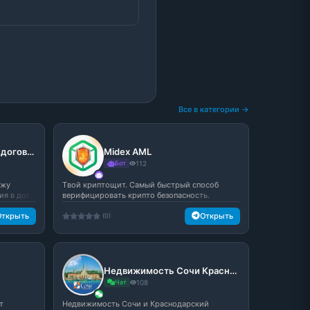
Все в категории →
АнтиРиск — проверка договоров
Midex AML
Бот
112
ожу
Tвой криптощит. Самый быстрый способ
 в дог...
верифицировать крипто безопасность.
Открыть
Открыть
(0)
Недвижимость Сочи Краснодар чат №1
Чат
108
т
Недвижимость Сочи и Краснодарский