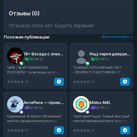
Отзывы (0)
Отзывов пока нет. Будьте первым!
Похожие публикации
Все в категории →
18+ Беседа с электро-дудками с:
Ищу парня девушку друзей подруг
Чат
130
Чат
101
VAPE / ВЕЙП БАРАХОЛКА
?САМЫЙ ПОПУЛЯРНЫЙ ЧАТ?
РОССИЯТут ты можешь купить
✅ВОЗРАСТ УЧАСТНИКОВ ОТ
или продать свой любимый вей...
14+✅★ ?Мат - В меру? ★★
♻️Флуд -...
(0)
(0)
АнтиРиск — проверка договоров
Midex AML
Бот
106
Бот
112
Карманный AI-Юрист.Мгновенно
Tвой криптощит. Самый быстрый
нахожу юридические риски и
способ верифицировать крипто
скрытые условия в дог...
безопасность.
(0)
(0)