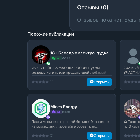
Отзывы (0)
Отзывов пока нет. Будьт
Похожие публикации
18+ Беседа с электро-дудками с:
Чат
129
VAPE / ВЕЙП БАРАХОЛКА РОССИЯТут ты
?САМЫЙ 
можешь купить или продать свой любимый
УЧАСТНИ
вей...
♻️Флуд -..
Открыть
(0)
Midex Energy
Бот
108
Плати меньше, отправляй больше! Экономьте
🔮 Таро,
на комиссиях и избегайте сбоев тран...
по 3 карт
Открыть
(0)