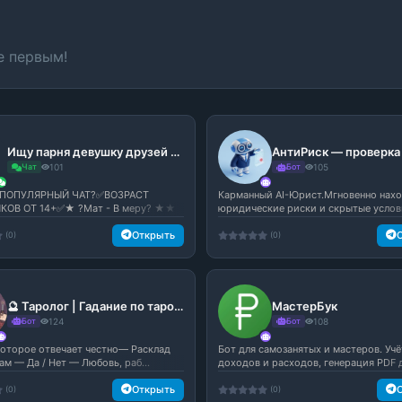
е первым!
Ищу парня девушку друзей подруг
Чат
101
Бот
105
ПОПУЛЯРНЫЙ ЧАТ?✅ВОЗРАСТ
Карманный AI-Юрист.Мгновенно нах
КОВ ОТ 14+✅★ ?Мат - В меру? ★★
юридические риски и скрытые условия
.
Открыть
(0)
(0)
🔮 Таролог | Гадание по таро 🔮
МастерБук
Бот
124
Бот
108
 которое отвечает честно— Расклад
Бот для самозанятых и мастеров. Учё
ам — Да / Нет — Любовь, раб...
доходов и расходов, генерация PDF д
Открыть
(0)
(0)