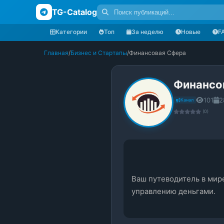
TG-Catalog
Категории
Топ
За неделю
Новые
F
Главная
/
Бизнес и Стартапы
/
Финансовая Сфера
Финансо
101
2
Канал
(0)
Ваш путеводитель в мир
управлению деньгами.