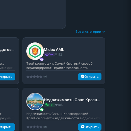
Все в категории →
АнтиРиск — проверка договоров
Midex AML
Бот
112
ожу
Tвой криптощит. Самый быстрый способ
 в дог...
верифицировать крипто безопасность.
Открыть
Открыть
(0)
Недвижимость Сочи Краснодар чат №1
Чат
108
т
Недвижимость Сочи и Краснодарский
окуме...
КрайВсе объекты недвижимости в одном чате.
...
Открыть
Открыть
(0)