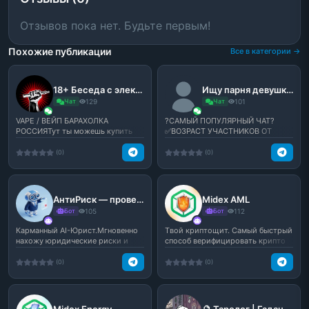
Отзывов пока нет. Будьте первым!
Похожие публикации
Все в категории →
18+ Беседа с электро-дудками с:
Ищу парня девушку друзей подруг
Чат
129
Чат
101
VAPE / ВЕЙП БАРАХОЛКА
?САМЫЙ ПОПУЛЯРНЫЙ ЧАТ?
РОССИЯТут ты можешь купить
✅ВОЗРАСТ УЧАСТНИКОВ ОТ
или продать свой любимый вей...
14+✅★ ?Мат - В меру? ★★
♻️Флуд -...
(0)
(0)
АнтиРиск — проверка договоров
Midex AML
Бот
105
Бот
112
Карманный AI-Юрист.Мгновенно
Tвой криптощит. Самый быстрый
нахожу юридические риски и
способ верифицировать крипто
скрытые условия в дог...
безопасность.
(0)
(0)
Midex Energy
🔮 Таролог | Гадание по таро 🔮