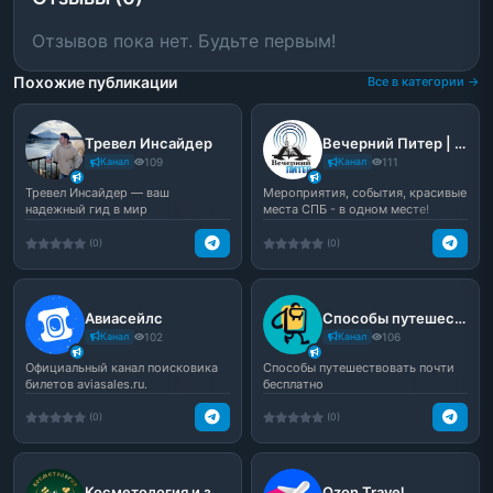
Отзывов пока нет. Будьте первым!
Похожие публикации
Все в категории →
Тревел Инсайдер
Вечерний Питер | Афиша Новости
Канал
109
Канал
111
Тревел Инсайдер — ваш
Мероприятия, события, красивые
надежный гид в мир
места СПБ - в одном месте!
путешествий! 🚀
Свежая афиша, интер...
(0)
(0)
Авиасейлс
Способы путешествoвать почти бесплатно (RU) | Vandrouki, Вандруки, вандроки — это мы
Канал
102
Канал
106
Официальный канал поисковика
Способы путешествовать почти
билетов aviasales.ru.
бесплатно
(0)
(0)
Косметология и здоровый образ жизни
Ozon Travel