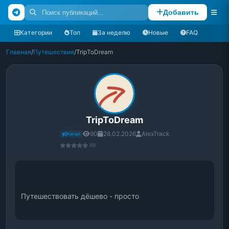
Добавить
Категории
Топ
За неделю
Новые
FAQ
Главная
/
Путешествия
/
TripToDream
TripToDream
90
28.02.2026
AlexTrack
Канал
(0)
Путешествовать дёшево - просто