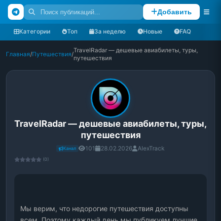
Добавить
Категории
Топ
За неделю
Новые
FAQ
TravelRadar — дешевые авиабилеты, туры,
Главная
/
Путешествия
/
путешествия
TravelRadar — дешевые авиабилеты, туры,
путешествия
101
28.02.2026
AlexTrack
Канал
(0)
Мы верим, что недорогие путешествия доступны 
всем. Поэтому каждый день мы публикуем лучшие 