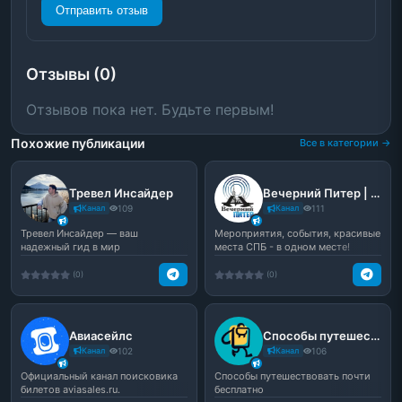
Отправить отзыв
Отзывы (0)
Отзывов пока нет. Будьте первым!
Похожие публикации
Все в категории →
Тревел Инсайдер
Вечерний Питер | Афиша Новости
Канал
109
Канал
111
Тревел Инсайдер — ваш
Мероприятия, события, красивые
надежный гид в мир
места СПБ - в одном месте!
путешествий! 🚀
Свежая афиша, интер...
(0)
(0)
Авиасейлс
Способы путешествoвать почти бесплатно (RU) | Vandrouki, Вандруки, вандроки — это мы
Канал
102
Канал
106
Официальный канал поисковика
Способы путешествовать почти
билетов aviasales.ru.
бесплатно