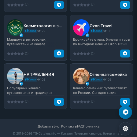
(0)
(0)
Косметология и здоровый образ жизни
Ozon Travel
Канал
122
Канал
103
Маршруты интересных
Бронируйте отели, билеты и туры
путешествий на канале
по выгодной цене на Ozon Travel
Маршрутка
(0)
(0)
НАПРАВЛЕНИЯ
Огненная семейка
Канал
105
Канал
105
Популярный канал о
Канал о семейных путешествиях
путешествиях и традициях
по России. Сегодня такие
разных народов
путешествия актуальны,...
(0)
(0)
Добавить
Блог
Контакты
FAQ
Политика
© 2019-2026 TG-Catalog.info — Каталог Telegram каналов, ботов и чатов