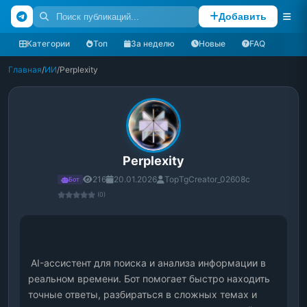
Добавить
Категории
Топ
За неделю
Новые
FAQ
Главная
/
ИИ
/
Perplexity
Perplexity
216
20.01.2026
TopTgCreator_02608c
Бот
(0)
 AI-ассистент для поиска и анализа информации в 
реальном времени. Бот помогает быстро находить 
точные ответы, разбираться в сложных темах и 