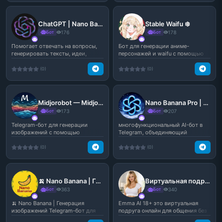
ChatGPT | Nano Banana
Stable Waifu ❄️
Бот
176
Бот
178
Помогает отвечать на вопросы,
Бот для генерации аниме-
генерировать тексты, идеи,
персонажей и waifu с помощью
описания, сценарии и...
нейросети. Создавай уник...
(0)
(0)
Midjorobot — Midjourney v7
Nano Banana Pro | GPT 5.2 | Sora 2 | Veo 3.1
Бот
173
Бот
207
Telegram-бот для генерации
многофункциональный AI-бот в
изображений с помощью
Telegram, объединяющий
нейросети в стиле Midjourne...
передовые нейросети для т...
(0)
(0)
🍌 Nano Banana | Генерация изображаний
Виртуальная подруга онлайн 18+ — Emma AI для откровенного общения в Telegram
Бот
363
Бот
340
🍌 Nano Banana | Генерация
Emma AI 18+ это виртуальная
изображений Telegram-бот для
подруга онлайн для общения без
создания изображений с...
ограничений и лишн...