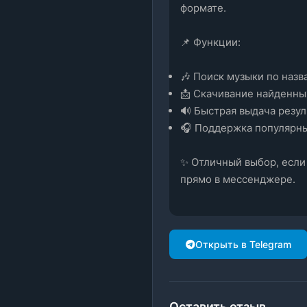
формате.
📌 Функции:
🎶 Поиск музыки по назва
📩 Скачивание найденных
🔊 Быстрая выдача резул
🎧 Поддержка популярны
✨ Отличный выбор, если
прямо в мессенджере.
Открыть в Telegram
Оставить отзыв