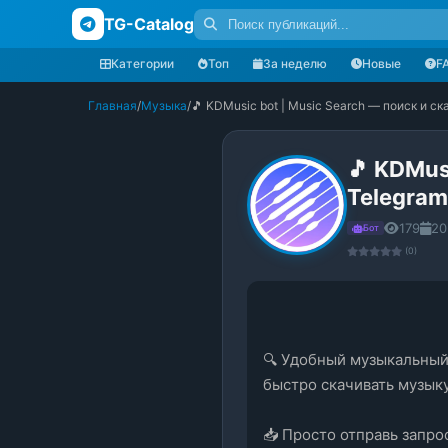
TG-Catalog
Категории
Топ
За неделю
Новые
F
Главная
/
Музыка
/
🎵 KDMusic bot | Music Search — поиск и с
🎵 KDMus
Telegram
179
20
Бот
(0)
🔍 Удобный музыкальный 
быстро скачивать музыку
📥 Просто отправь запро