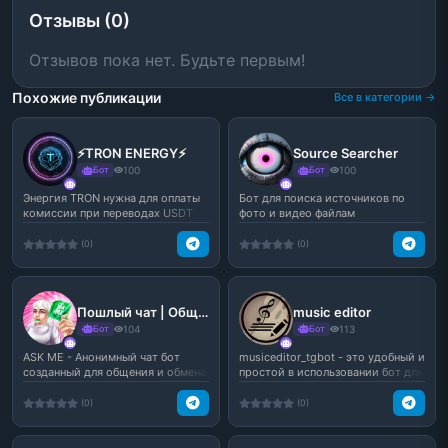
Отзывы (0)
Отзывов пока нет. Будьте первым!
Похожие публикации
Все в категории →
⚡️TRON ENERGY⚡️
Source Searcher
Бот
100
Бот
100
Энергия TRON нужна для оплаты
Бот для поиска источников по
комиссии при переводах USDT
фото и видео файлам
TRC20.Не тратьте ва...
(0)
(0)
Пошлый чат | Общение Знакомства
music editor
Бот
104
Бот
113
ASK ME - Анонимный чат бот
musiceditor_tgbot - это удобный и
созданный для общения и обмена
простой в использовании бот для
файлами, фото и вид...
телеграм, к...
(0)
(0)