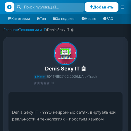
Добавить
Категории
Топ
За неделю
Новые
FAQ
Главная
/
Технологии и IT
/
Denis Sexy IT 🤖
Denis Sexy IT 🤖
117
27.02.2026
AlexTrack
Канал
(0)
Denis Sexy IT - ???О нейронных сетях, виртуальной 
реальности и технологиях - простым языком