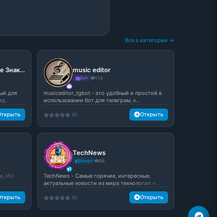
Все в категории →
Пошлый чат | Общение Знакомства
music editor
Бот
114
ый для
musiceditor_tgbot - это удобный и простой в
д...
использовании бот для телеграм, к...
Открыть
Открыть
(0)
TechNews
Канал
98
х, ИИ
TechNews - Самые горячие, интересные,
актуальные новости из мира технологий и...
Открыть
Открыть
(0)