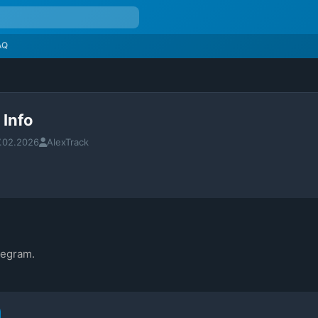
AQ
 Info
.02.2026
AlexTrack
legram.