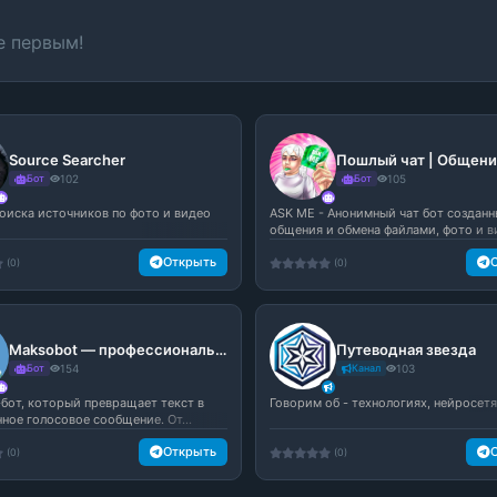
е первым!
Source Searcher
Бот
102
Бот
105
поиска источников по фото и видео
ASK ME - Анонимный чат бот созданн
общения и обмена файлами, фото и ви
Открыть
(0)
(0)
Maksobot — профессиональный текст-в-голос бот для Telegram | Бот Максим (текст в голос)
Путеводная звезда
Бот
154
Канал
103
-бот, который превращает текст в
Говорим об - технологиях, нейросетя
ное голосовое сообщение. От...
Открыть
(0)
(0)