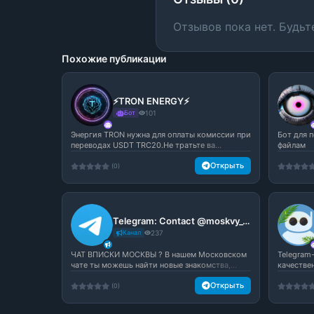
Отзывов пока нет. Будьт
Похожие публикации
⚡️TRON ENERGY⚡️
Бот
101
Энергия TRON нужна для оплаты комиссии при
Бот для 
переводах USDT TRC20.Не тратьте ва...
файлам
Открыть
(0)
Telegram: Contact @moskvy_vpisky
Канал
237
ЧАТ ВПИСКИ МОСКВЫ ? В нашем Московском
Telegram
чате ты можешь найти новые знакомства,...
качествен
Открыть
(0)