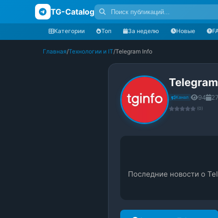
TG-Catalog
Категории
Топ
За неделю
Новые
F
Главная
/
Технологии и IT
/
Telegram Info
Telegram
94
27
Канал
(0)
Последние новости о Te