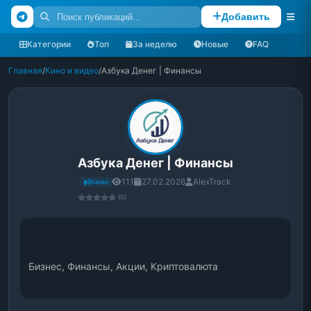
Добавить
Категории
Топ
За неделю
Новые
FAQ
Главная
/
Кино и видео
/
Азбука Денег | Финансы
Азбука Денег | Финансы
111
27.02.2026
AlexTrack
Канал
(0)
Бизнес, Финансы, Акции, Криптовалюта