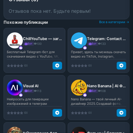
Отзывов пока нет. Будьте первым!
Похожие публикации
Все в категории →
ChillYouTube — загрузчик видео
Telegram: Contact @ninjasave_bot
Бот
100
Бот
133
Бесплатный Telegram-бот для
Привет, здесь ты можешь скачать
скачивания видео с YouTube, VK,
видео из TikTok, Instagram,
Rutube, Instagram...
YouTube.
(0)
(0)
Visual AI
Nano Banana | AI Фото, Видео, Оживление
Бот
113
Бот
108
Нейросеть для генерации
Nano Banana — твой личный AI-
изображений в телеграм
дизайнер 2025.Создавай фото,
арты, аватары и про...
(0)
(0)
✨Оживление фото (Видео из фото)
Фильмы | Сериалы