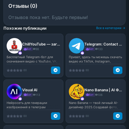
Отзывы (0)
Отзывов пока нет. Будьте первым!
Похожие публикации
Все в категории →
ChillYouTube — загрузчик видео
Telegram: Contact @ninjasave_bot
Бот
98
Бот
133
Бесплатный Telegram-бот для
Привет, здесь ты можешь скачать
скачивания видео с YouTube, VK,
видео из TikTok, Instagram,
Rutube, Instagram...
YouTube.
(0)
(0)
Visual AI
Nano Banana | AI Фото, Видео, Оживление
Бот
113
Бот
106
Нейросеть для генерации
Nano Banana — твой личный AI-
изображений в телеграм
дизайнер 2025.Создавай фото,
арты, аватары и про...
(0)
(0)