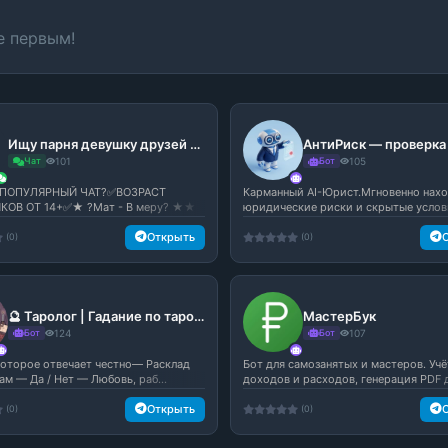
е первым!
Ищу парня девушку друзей подруг
Чат
101
Бот
105
ПОПУЛЯРНЫЙ ЧАТ?✅ВОЗРАСТ
Карманный AI-Юрист.Мгновенно нах
КОВ ОТ 14+✅★ ?Мат - В меру? ★★
юридические риски и скрытые условия
.
Открыть
(0)
(0)
🔮 Таролог | Гадание по таро 🔮
МастерБук
Бот
124
Бот
107
 которое отвечает честно— Расклад
Бот для самозанятых и мастеров. Учё
ам — Да / Нет — Любовь, раб...
доходов и расходов, генерация PDF д
Открыть
(0)
(0)