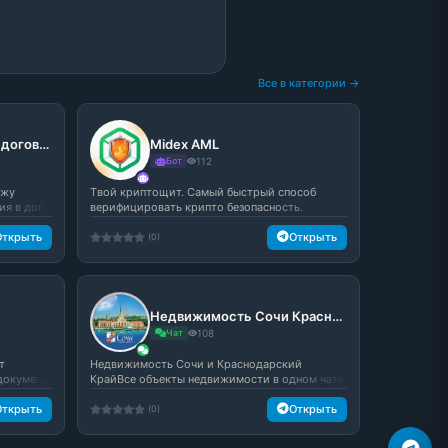
Все в категории →
АнтиРиск — проверка договоров
Midex AML
Бот
112
ожу
Tвой криптощит. Самый быстрый способ
 в дог...
верифицировать крипто безопасность.
Открыть
Открыть
(0)
Недвижимость Сочи Краснодар чат №1
Чат
108
т
Недвижимость Сочи и Краснодарский
окуме...
КрайВсе объекты недвижимости в одном чате.
...
Открыть
Открыть
(0)