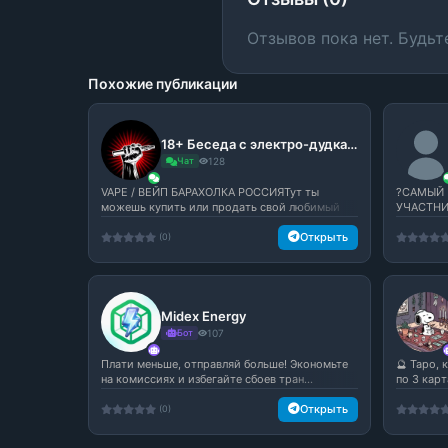
Отзывов пока нет. Будьт
Похожие публикации
18+ Беседа с электро-дудками с:
Чат
128
VAPE / ВЕЙП БАРАХОЛКА РОССИЯТут ты
?САМЫЙ 
можешь купить или продать свой любимый
УЧАСТНИ
вей...
♻️Флуд -..
Открыть
(0)
Midex Energy
Бот
107
Плати меньше, отправляй больше! Экономьте
🔮 Таро,
на комиссиях и избегайте сбоев тран...
по 3 карт
Открыть
(0)