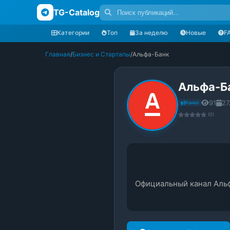
TG-Catalog
Категории
Топ
За неделю
Новые
F
Главная
/
Бизнес и Стартапы
/
Альфа-Банк
Альфа-Б
91
27
Канал
(0)
Официальный канал Альф