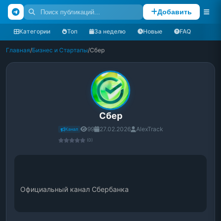
Добавить
Категории
Топ
За неделю
Новые
FAQ
Главная
/
Бизнес и Стартапы
/
Сбер
Сбер
99
27.02.2026
AlexTrack
Канал
(0)
Официальный канал Сбербанка