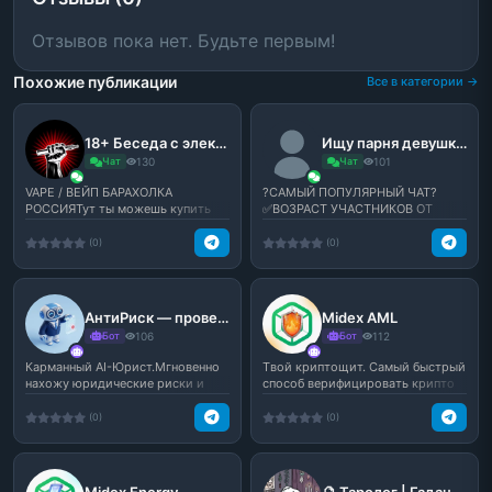
Отзывов пока нет. Будьте первым!
Похожие публикации
Все в категории →
18+ Беседа с электро-дудками с:
Ищу парня девушку друзей подруг
Чат
130
Чат
101
VAPE / ВЕЙП БАРАХОЛКА
?САМЫЙ ПОПУЛЯРНЫЙ ЧАТ?
РОССИЯТут ты можешь купить
✅ВОЗРАСТ УЧАСТНИКОВ ОТ
или продать свой любимый вей...
14+✅★ ?Мат - В меру? ★★
♻️Флуд -...
(0)
(0)
АнтиРиск — проверка договоров
Midex AML
Бот
106
Бот
112
Карманный AI-Юрист.Мгновенно
Tвой криптощит. Самый быстрый
нахожу юридические риски и
способ верифицировать крипто
скрытые условия в дог...
безопасность.
(0)
(0)
Midex Energy
🔮 Таролог | Гадание по таро 🔮