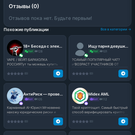
Отзывы (0)
Отзывов пока нет. Будьте первым!
Похожие публикации
Все в категории →
18+ Беседа с электро-дудками с:
Ищу парня девушку друзей подруг
Чат
128
Чат
101
VAPE / ВЕЙП БАРАХОЛКА
?САМЫЙ ПОПУЛЯРНЫЙ ЧАТ?
РОССИЯТут ты можешь купить
✅ВОЗРАСТ УЧАСТНИКОВ ОТ
или продать свой любимый вей...
14+✅★ ?Мат - В меру? ★★
♻️Флуд -...
(0)
(0)
АнтиРиск — проверка договоров
Midex AML
Бот
105
Бот
112
Карманный AI-Юрист.Мгновенно
Tвой криптощит. Самый быстрый
нахожу юридические риски и
способ верифицировать крипто
скрытые условия в дог...
безопасность.
(0)
(0)