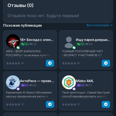
Отзывы (0)
Отзывов пока нет. Будьте первым!
Похожие публикации
Все в категории →
18+ Беседа с электро-дудками с:
Ищу парня девушку друзей подруг
Чат
132
Чат
103
VAPE / ВЕЙП БАРАХОЛКА
?САМЫЙ ПОПУЛЯРНЫЙ ЧАТ?
РОССИЯТут ты можешь купить
✅ВОЗРАСТ УЧАСТНИКОВ ОТ
или продать свой любимый вей...
14+✅★ ?Мат - В меру? ★★
♻️Флуд -...
(0)
(0)
АнтиРиск — проверка договоров
Midex AML
Бот
108
Бот
113
Карманный AI-Юрист.Мгновенно
Tвой криптощит. Самый быстрый
нахожу юридические риски и
способ верифицировать крипто
скрытые условия в дог...
безопасность.
(0)
(0)