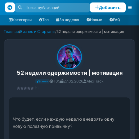
Добавить
Категории
Топ
За неделю
Новые
FAQ
Главная
/
Бизнес и Стартапы
/
52 недели одержимости | мотивация
52 недели одержимости | мотивация
105
27.02.2026
AlexTrack
Канал
(0)
Что будет, если каждую неделю внедрять одну 
новую полезную привычку?