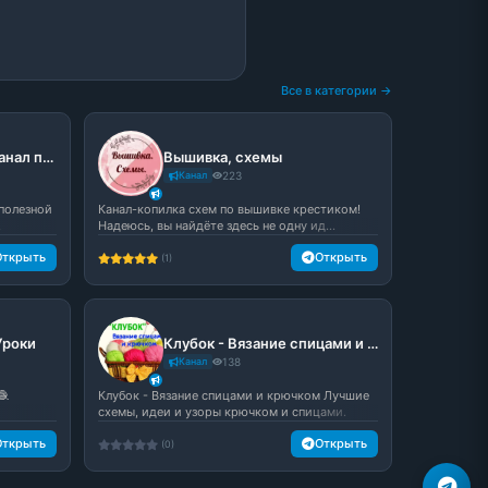
Все в категории →
Посидим повяжем | Канал по вязанию
Вышивка, схемы
Канал
223
 полезной
Канал-копилка схем по вышивке крестиком!
.
Надеюсь, вы найдёте здесь не одну ид...
Открыть
Открыть
(1)
Уроки
Клубок - Вязание спицами и крючком
Канал
138
🧶
Клубок - Вязание спицами и крючком Лучшие
схемы, идеи и узоры крючком и спицами.
Открыть
Открыть
(0)