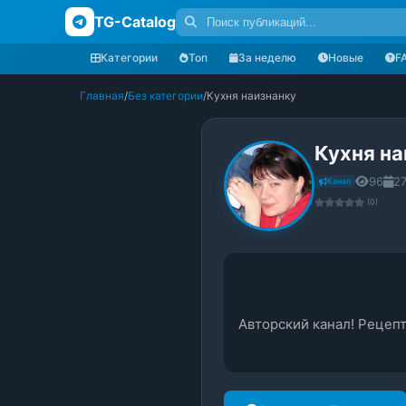
TG-Catalog
Категории
Топ
За неделю
Новые
F
Главная
/
Без категории
/
Кухня наизнанку
Кухня на
96
27
Канал
(0)
Авторский канал! Рецепт