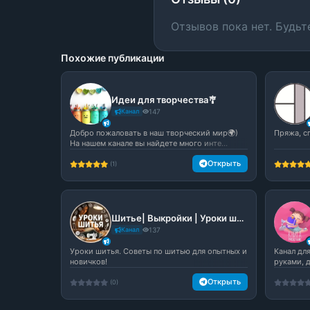
Отзывов пока нет. Будьт
Похожие публикации
Идеи для творчества🎐
Канал
147
Добро пожаловать в наш творческий мир🌍)
Пряжа, сп
На нашем канале вы найдете много инте...
Открыть
(1)
Шитье| Выкройки | Уроки шитья
Канал
137
Уроки шитья. Советы по шитью для опытных и
Канал дл
новичков!
руками, 
Открыть
(0)