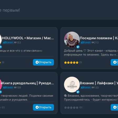
е первым!
HOLLYWOOL • Магазин / Мастер-классы по вязанию
Канал
153
Канал
213
ицы и все что с этим связано
Добрый день 🤍 Этот канал - кладезь
информации по вязанию. Здесь вы н..
Открыть
(1)
(1)
Книга рукодельниц | Рукоделие
Вязание | Лайфхаки | 
Канал
159
Канал
133
я творческих людей. Поделки своими
🧶 Вязание, вдохновение, творчество
дизайн и рукоделие.
Присоединяйтесь - будет интересно!
Открыть
(0)
(0)