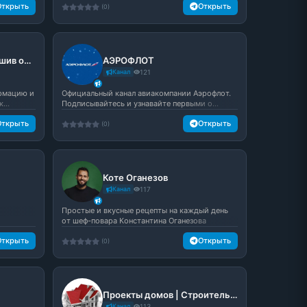
Открыть
Открыть
(0)
Роксимода. Крой и пошив одежды
АЭРОФЛОТ
Канал
121
ормацию и
Официальный канал авиакомпании Аэрофлот.
...
Подписывайтесь и узнавайте первыми о...
Открыть
Открыть
(0)
Коте Оганезов
Канал
117
Простые и вкусные рецепты на каждый день
от шеф-повара Константина Оганезова
Открыть
Открыть
(0)
Проекты домов | Строительство | Плaнировка
Канал
113