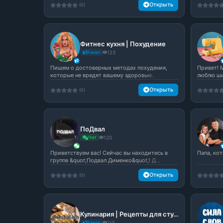
Открыть
(0)
Фитнес кухня | Похудение
Канал
123
Пишем о достоверных методах похудения,
Привет! М
которые не вредят вашему здоровью.
люблю ши
Открыть
(0)
ПоДвал
Чат
120
Приветствуем вас! Сейчас вы находитесь в
Папа, ко
группе &quot;Подвал Дименко&quot;! Д...
Открыть
(0)
Кулинария | Рецепты для студентов | Простая готовка
Канал
115