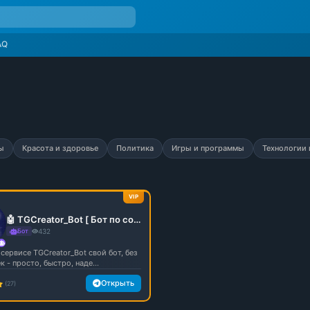
AQ
ы
Красота и здоровье
Политика
Игры и программы
Технологии 
VIP
🤖 TGCreator_Bot [ Бот по созданию ботов]
Бот
432
сервисе TGCreator_Bot свой бот, без
 - просто, быстро, наде...
Открыть
(27)