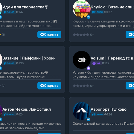
Идеи для творчества🎐
Канал
147
Канал
137
жаловать в наш творческий мир🌍)
Клубок - Вязание спицами и крючко
канале вы найдете много инте...
схемы, идеи и узоры крючком и спиц
Открыть
(1)
(0)
Вязание | Лайфхаки | Уроки
Voisum | Перевод гс в
Канал
130
Бот
127
е, вдохновение, творчество🧶
Voisum - бот для перевода голосовых
няйтесь - будет интересно!
кружков и видео в текст!✨Составлени
Открыть
(0)
(0)
Антон Чехов. Лайфстайл
Аэропорт Пулково
Канал
124
Канал
124
самокритичность и тонкие жизненные
Официальный канал аэропорта Пулк
я из записных книжек, пис...