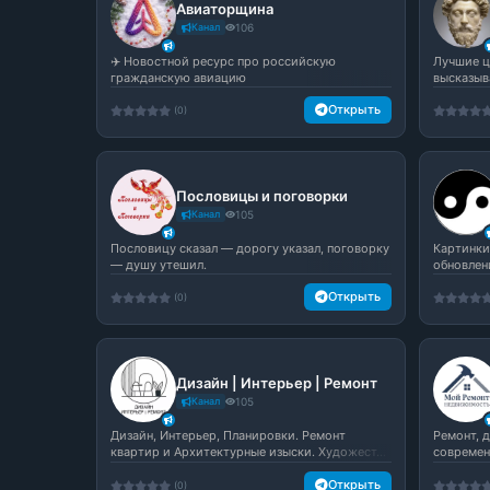
Авиаторщина
Канал
106
✈️ Новостной ресурс про российскую
Лучшие ц
гражданскую авиацию
высказыв
Открыть
(0)
Пословицы и поговорки
Канал
105
Пословицу сказал — дорогу указал, поговорку
Картинки
— душу утешил.
обновлен
Открыть
(0)
Дизайн | Интерьер | Ремонт
Канал
105
Дизайн, Интерьер, Планировки. Ремонт
Ремонт, 
квартир и Архитектурные изыски. Художест...
современ
Открыть
(0)