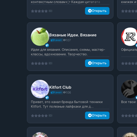
контекстным словам 👉 Каждая цитатата
книжек и
сопровождае...
Открыть
(0)
Вязаные Идеи. Вязание
Канал
107
Идеи для вязания. Описания, схемы, мастер-
Официаль
классы, вдохновение. Творчество.
Открыть
(0)
Kitfort Club
Канал
106
Привет, это канал бренда бытовой техники
Все твои
Kitfort. Тут полезные лайфхаки для д...
Открыть
(0)