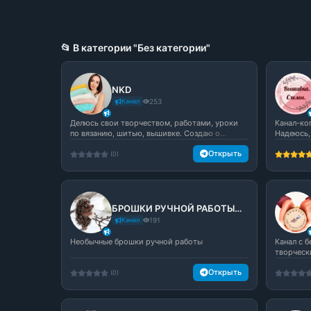
📂 В категории "Без категории"
NKD
Канал
253
Делюсь свои творчеством, работами, уроки
Канал-ко
по вязанию, шитью, вышивке. Создаю о...
Надеюсь, 
Открыть
(0)
БРОШКИ РУЧНОЙ РАБОТЫ❤️🌸❤️
Канал
191
Необычные брошки ручной работы
Канал с 
творческ
Открыть
(0)