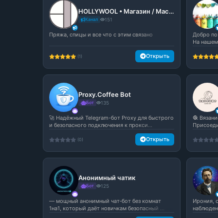
HOLLYWOOL • Магазин / Мастер-классы по вязанию
Канал
151
Пряжа, спицы и все что с этим связано
Добро по
На нашем 
Открыть
(1)
Proxy.Coffee Bot
Бот
135
🚀 Надёжный Telegram-бот Proxy для быстрого
🧶 Вязани
и безопасного подключения к прокси...
Присоеди
Открыть
(0)
Анонимный чатик
Бот
125
— мощный анонимный чат‑бот без комнат
Ирония, 
1на1, который даёт новичкам безопасный ...
наблюдени