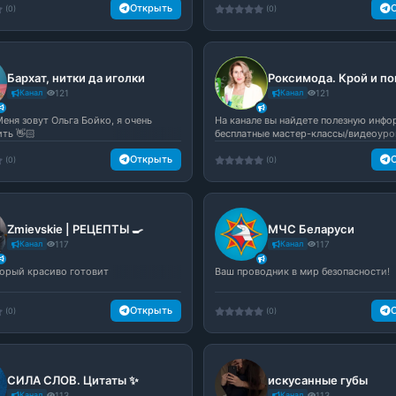
Открыть
(0)
(0)
Бархат, нитки да иголки
Канал
121
Канал
121
еня зовут Ольга Бойко, я очень
На канале вы найдете полезную инф
ть 👋🏻
бесплатные мастер-классы/видеоурок
Открыть
(0)
(0)
Zmievskie | РЕЦЕПТЫ 🍳
МЧС Беларуси
Канал
117
Канал
117
торый красиво готовит
Ваш проводник в мир безопасности!
Открыть
(0)
(0)
СИЛА СЛОВ. Цитаты ✨
искусанные губы
Канал
113
Канал
113