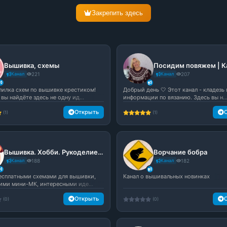
Закрепить здесь
Вышивка, схемы
Канал
221
Канал
207
пилка схем по вышивке крестиком!
Добрый день 🤍 Этот канал - кладезь
вы найдёте здесь не одну ид...
информации по вязанию. Здесь вы н..
Открыть
(1)
(1)
Вышивка. Хобби. Рукоделие. Творчество
Ворчание бобра
Канал
188
Канал
182
бесплатными схемами для вышивки,
Канал о вышивальных новинках
ими мини-МК, интересными иде...
Открыть
(0)
(0)