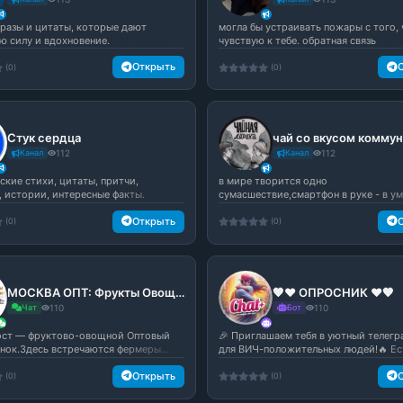
разы и цитаты, которые дают
могла бы устраивать пожары с того, 
ю силу и вдохновение.
чувствую к тебе. обратная связь
Открыть
(0)
(0)
Стук сердца
Канал
112
Канал
112
ские стихи, цитаты, притчи,
в мире творится одно
, истории, интересные факты.
сумасшествие,смартфон в руке - в у
дыры.начни три...
Открыть
(0)
(0)
МОСКВА ОПТ: Фрукты Овощи Орехи Грибы Оптом Купить / Продать. ПОСТАВЩИКИ
🧡❤️ ОПРОСНИК ❤️🧡
Чат
110
Бот
110
ост — фруктово-овощной Оптовый
🎉 Приглашаем тебя в уютный телегр
ынок.Здесь встречаются фермеры...
для ВИЧ-положительных людей!🔥 Ест
Открыть
(0)
(0)