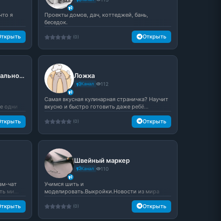
что я
Проекты домов, дач, коттеджей, бань,
беседок.
Открыть
Открыть
(0)
чай со вкусом коммунальной квартиры
Ложка
Канал
112
Самая вкусная кулинарная страничка? Научит
ме одни
вкусно и быстро готовить даже ребё...
Открыть
Открыть
(0)
Швейный маркер
Канал
110
ам-чат
Учимся шить и
ь ми...
моделировать.Выкройки.Новости из мира
моды.Идеи для швейного би...
Открыть
Открыть
(0)