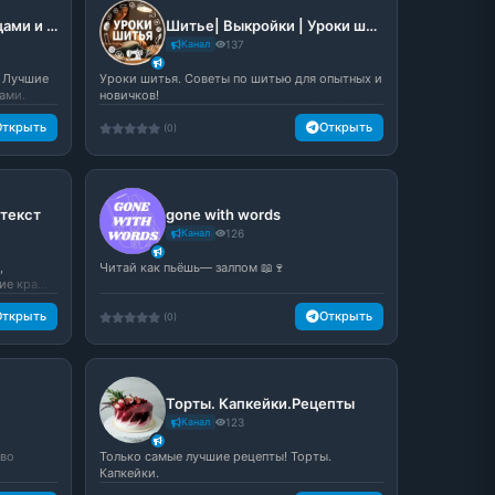
Клубок - Вязание спицами и крючком
Шитье| Выкройки | Уроки шитья
Канал
137
м Лучшие
Уроки шитья. Советы по шитью для опытных и
ами.
новичков!
Открыть
Открыть
(0)
 текст
gone with words
Канал
126
,
Читай как пьёшь— залпом 📖🍷
е кра...
Открыть
Открыть
(0)
Торты. Капкейки.Рецепты
Канал
123
ово
Только самые лучшие рецепты! Торты.
Капкейки.