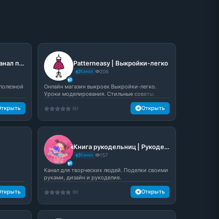
Посидим повяжем | Канал по вязанию
Patterneasy | Выкройки-легко
Канал
206
 полезной
Онлайн магазин выкроек Выкройки-легко.
.
Уроки моделирования. Стильные советы.
Открыть
Открыть
(0)
Книга рукодельниц | Рукоделие
Канал
157
Канал для творческих людей. Поделки своими
руками, дизайн и рукоделие.
Открыть
Открыть
(0)