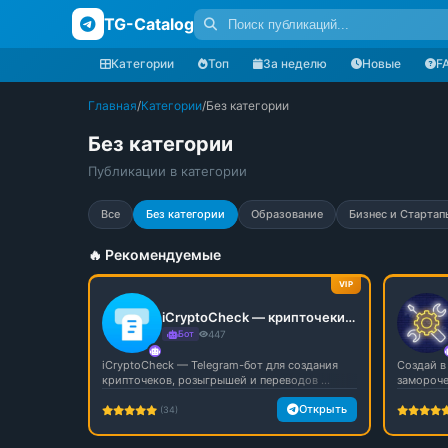
TG-Catalog
Категории
Топ
За неделю
Новые
F
Главная
/
Категории
/
Без категории
Без категории
Публикации в категории
Все
Без категории
Образование
Бизнес и Стартап
🔥 Рекомендуемые
VIP
iCryptoCheck — крипточеки, розыгрыши и переводы в Telegram
Бот
447
iCryptoCheck — Telegram-бот для создания
Создай в 
крипточеков, розыгрышей и переводов ...
заморочек
Открыть
(34)