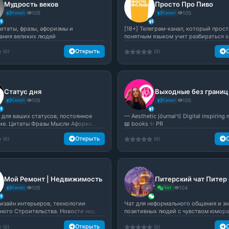
Мудрость веков
Просто Про Пиво
Канал
105
Канал
105
итаты, фразы, афоризмы и
[18+] Телеграм-канал, который прос
ания великих людей
понятным языком учит разбираться в
Открыть
(0)
(0)
Статус дня
Выходные без границ
Канал
105
Канал
105
 для ваших статусов, постоянное
— Aesthetic jóurnal🫧 Digital inspiring
ие. Цитаты Фразы Мысли Афориз...
📖 books ✨ PR
Открыть
(0)
(0)
Мой Ремонт | Недвижимость
Канал
105
Чат
104
дизайн интерьеров, технологии
Чат для неформального общения и з
ного Строительства. Новости нед...
позитивных людей с чувством юмора 
Открыть
(0)
(0)