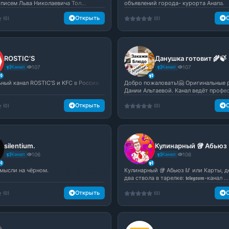
 писем Льва Николаевича Тол...
объявлений города- курорта Анапа.
Открыть
(0)
(0)
ROSTIC’S
Данушка готовит 🌾🍃
Канал
107
Канал
107
ный канал ROSTIC’S и KFC в России
Добро пожаловать!🤗 Оригинальные 
Дании Альтаевой. Канал ведёт профес
Открыть
(0)
(0)
silentium.
Кулинарный 🥡 Абьюз 
Канал
106
Канал
106
 мысли на чёрном.
Кулинарный 🥡 Абьюз 🥢 или Карты, д
два ствола в тарелке: 𝖙𝖊𝖑𝖊𝖌𝖗𝖆𝖒-канал ...
Открыть
(0)
(0)