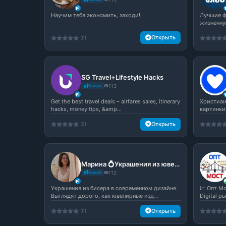
Научим тебя экономить, заходи!
Лучшие ф
жизненну
Открыть
(0)
SG Travel+Lifestyle Hacks
Канал
113
Get the best travel deals – airfares sales, itinerary
Христиан
hacks, money tips, &amp...
картинки
Открыть
(0)
Марина 💍Украшения из ювелирного бисера 🪡 Mariosa_jewelry
Канал
112
Украшения из бисера в современном дизайне.
📈 Опт М
Выглядят дорого, как ювелирные изд...
Digital р
Открыть
(0)