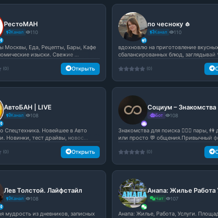
РестоМАН
по чесноку 🧄
Канал
110
Канал
110
ы Москвы, Еда, Рецепты, Бары, Кафе
вдохновлю на приготовление вкусных
номические изыски. Свежие ...
сбалансированных блюд, заглядывай 
Открыть
(0)
(0)
АвтоБАН | LIVE
Канал
108
Бот
108
о Спецтехника. Новейшее в Авто
Знакомства для поиска 👩‍❤‍👨 пары, 👫
. Новинки, тест драйвы, новос...
или просто 💬 общения.Привычный фо
Открыть
(0)
(0)
Лев Толстой. Лайфстайл
Канал
108
Чат
107
я мудрость из дневников, записных
Анапа: Жилье, Работа, Услуги. Площа