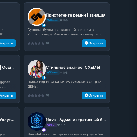
Пристегните ремни | авиация
Канал
109
 и
Суровые будни гражданской авиации в
❤️
России и мире. Авиакомпании, аэропорты, с...
Открыть
Открыть
(0)
Социум – Знакомства | Общение
Стильное вязание, СХЕМЫ
Канал
108
 друзей
Новые ИДЕИ ВЯЗАНИЯ со схемами КАЖДЫЙ
р...
ДЕНЬ!
Открыть
Открыть
(0)
Анапа: Жилье Работа Услуги (сдам-сниму комнату, квартиру, дом, коммерческое помещение посуточно и на длительный срок)
Nova - Административный бот
Бот
107
дка
NovaBot помогает держать чат в порядке без