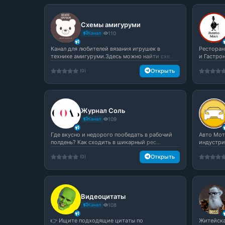
Схемы амигуруми
Канал
110
Канал для любителей вязания игрушек в
Ресторан
технике амигуруми.Здесь можно найти схе...
и Гастро
Открыть
(0)
Журнал Соль
Канал
109
Где вкусно и недорого пообедать в рабочий
Авто Мот
полдень? Как сходить в шикарный рес...
индустрии
Открыть
(0)
Видеоцитаты
Канал
108
👉 Ищите подходящие цитаты по
Житейска