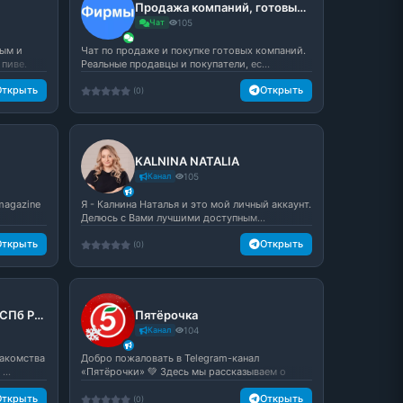
Продажа компаний, готовые ООО
Чат
105
тым и
Чат по продаже и покупке готовых компаний.
 пиве.
Реальные продавцы и покупатели, ес...
Открыть
Открыть
(0)
KALNINA NATALIA
Канал
105
 magazine
Я - Калнина Наталья и это мой личный аккаунт.
Делюсь с Вами лучшими доступным...
Открыть
Открыть
(0)
Питерский чат Питер СПб Роза Ветров
Пятёрочка
Канал
104
накомства
Добро пожаловать в Telegram-канал
...
«Пятёрочки» 💚 Здесь мы рассказываем о
свежи...
Открыть
Открыть
(0)