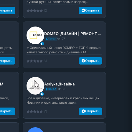
ручной рутины: ловит спам и запрещ...
Открыть
Открыть
(0)
DOMEO. ДИЗАЙН | РЕМОНТ | НЕДВИЖИМОСТЬ
Канал
107
рецепты
⭐️ Официальный канал DOMEO ⭐️ ТОП-1 сервис
си...
капитального ремонта и дизайна в М...
Открыть
Открыть
(0)
🥢
Азбука Дизайна
Канал
106
еньги,
Все о дизайне, интерьерах и красивых вещах.
Новинки и оригинальные идеи.
Открыть
Открыть
(0)