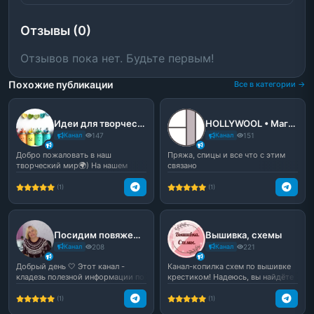
Отзывы (0)
Отзывов пока нет. Будьте первым!
Похожие публикации
Все в категории →
Идеи для творчества🎐
HOLLYWOOL • Магазин / Мастер-классы по вязанию
Канал
147
Канал
151
Добро пожаловать в наш
Пряжа, спицы и все что с этим
творческий мир🌍) На нашем
связано
канале вы найдете много инте...
(1)
(1)
Посидим повяжем | Канал по вязанию
Вышивка, схемы
Канал
208
Канал
221
Добрый день 🤍 Этот канал -
Канал-копилка схем по вышивке
кладезь полезной информации по
крестиком! Надеюсь, вы найдёте
вязанию. Здесь вы н...
здесь не одну ид...
(1)
(1)