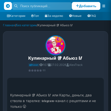
Добавить
Категории
Топ
За неделю
Новые
FAQ
Главная
/
Без категории
/
Кулинарный 🥡 Абьюз 🥢
Кулинарный 🥡 Абьюз 🥢
107
27.02.2026
AlexTrack
Канал
(0)
Кулинарный 🥡 Абьюз 🥢 или Карты, деньги, два 
ствола в тарелке: 𝖙𝖊𝖑𝖊𝖌𝖗𝖆𝖒-канал с рецептами и не 
только 🤫