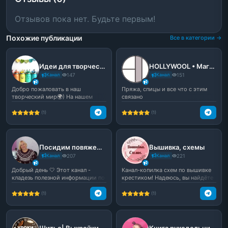
Отзывов пока нет. Будьте первым!
Похожие публикации
Все в категории →
Идеи для творчества🎐
HOLLYWOOL • Магазин / Мастер-классы по вязанию
Канал
147
Канал
151
Добро пожаловать в наш
Пряжа, спицы и все что с этим
творческий мир🌍) На нашем
связано
канале вы найдете много инте...
(1)
(1)
Посидим повяжем | Канал по вязанию
Вышивка, схемы
Канал
207
Канал
221
Добрый день 🤍 Этот канал -
Канал-копилка схем по вышивке
кладезь полезной информации по
крестиком! Надеюсь, вы найдёте
вязанию. Здесь вы н...
здесь не одну ид...
(1)
(1)
Шитье| Выкройки | Уроки шитья
Книга рукодельниц | Рукоделие