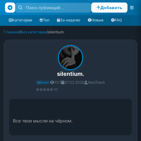
Добавить
Категории
Топ
За неделю
Новые
FAQ
Главная
/
Без категории
/
silentium.
silentium.
107
27.02.2026
AlexTrack
Канал
(0)
Все твои мысли на чёрном.