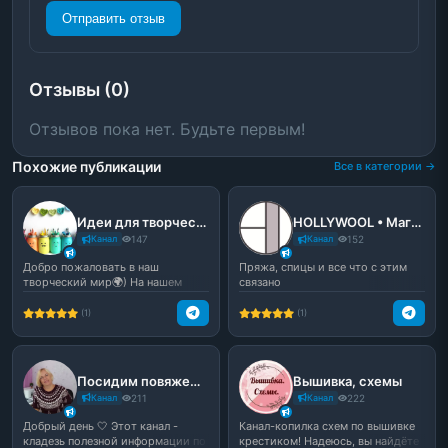
Отправить отзыв
Отзывы (0)
Отзывов пока нет. Будьте первым!
Похожие публикации
Все в категории →
Идеи для творчества🎐
HOLLYWOOL • Магазин / Мастер-классы по вязанию
Канал
147
Канал
152
Добро пожаловать в наш
Пряжа, спицы и все что с этим
творческий мир🌍) На нашем
связано
канале вы найдете много инте...
(1)
(1)
Посидим повяжем | Канал по вязанию
Вышивка, схемы
Канал
211
Канал
222
Добрый день 🤍 Этот канал -
Канал-копилка схем по вышивке
кладезь полезной информации по
крестиком! Надеюсь, вы найдёте