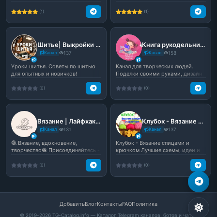
вязанию. Здесь вы н...
здесь не одну ид...
(1)
(1)
Шитье| Выкройки | Уроки шитья
Книга рукодельниц | Рукоделие
Канал
137
Канал
158
Уроки шитья. Советы по шитью
Канал для творческих людей.
для опытных и новичков!
Поделки своими руками, дизайн
и рукоделие.
(0)
(0)
Вязание | Лайфхаки | Уроки
Клубок - Вязание спицами и крючком
Канал
131
Канал
137
🧶 Вязание, вдохновение,
Клубок - Вязание спицами и
творчество🧶 Присоединяйтесь -
крючком Лучшие схемы, идеи и
будет интересно!
узоры крючком и спицами.
(0)
(0)
Добавить
Блог
Контакты
FAQ
Политика
© 2019-2026 TG-Catalog.info — Каталог Telegram каналов, ботов и чатов