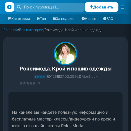
Добавить
Категории
Топ
За неделю
Новые
FAQ
Главная
/
Без категории
/
Роксимода. Крой и пошив одежды
Роксимода. Крой и пошив одежды
126
27.02.2026
AlexTrack
Канал
(0)
На канале вы найдете полезную информацию и 
бесплатные мастер-классы/видеоуроки по крою и 
шитью от онлайн школы Roksi Moda