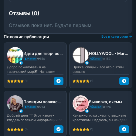
Отзывы (0)
Отзывов пока нет. Будьте первым!
Похожие публикации
Все в категории →
Идеи для творчества🎐
HOLLYWOOL • Магазин / Мастер-классы по вязанию
Канал
150
Канал
153
Добро пожаловать в наш
Пряжа, спицы и все что с этим
творческий мир🌍) На нашем
связано
канале вы найдете много инте...
(1)
(1)
Посидим повяжем | Канал по вязанию
Вышивка, схемы
Канал
214
Канал
226
Добрый день 🤍 Этот канал -
Канал-копилка схем по вышивке
кладезь полезной информации по
крестиком! Надеюсь, вы найдёте
вязанию. Здесь вы н...
здесь не одну ид...
(1)
(1)