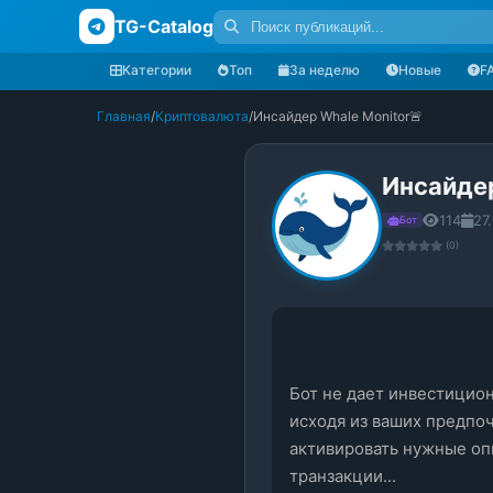
TG-Catalog
Категории
Топ
За неделю
Новые
F
Главная
/
Криптовалюта
/
Инсайдер Whale Monitor🚨
Инсайдер
114
27
Бот
(0)
Бот не дает инвестицио
исходя из ваших предпоч
активировать нужные оп
транзакции...