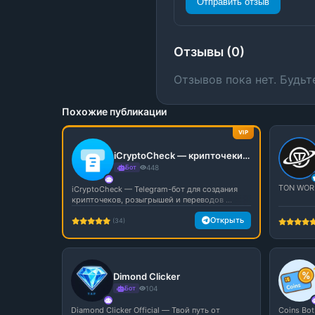
Отправить отзыв
Отзывы (0)
Отзывов пока нет. Будьт
Похожие публикации
VIP
iCryptoCheck — крипточеки, розыгрыши и переводы в Telegram
Бот
448
TON WORL
iCryptoCheck — Telegram-бот для создания
крипточеков, розыгрышей и переводов ...
Открыть
(34)
Dimond Clicker
Бот
104
Diamond Clicker Official — Твой путь от
Coins Bo