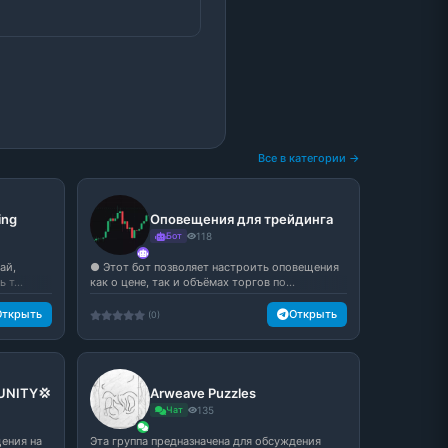
Все в категории →
ing
Оповещения для трейдинга
Бот
118
ай,
● Этот бот позволяет настроить оповещения
 т...
как о цене, так и объёмах торгов по...
Открыть
Открыть
(0)
UNITY💢
Arweave Puzzles
Чат
135
ения на
Эта группа предназначена для обсуждения