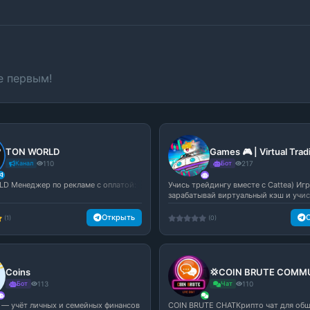
е первым!
TON WORLD
Games 🎮 | Virtual Trad
Канал
110
Бот
217
D Менеджер по рекламе с оплатой:
Учись трейдингу вместе с Cattea) Игр
зарабатывай виртуальный кэш и учись
Открыть
(1)
(0)
Coins
💢COIN BRUTE COMM
Бот
113
Чат
110
t — учёт личных и семейных финансов
COIN BRUTE CHATКрипто чат для общ