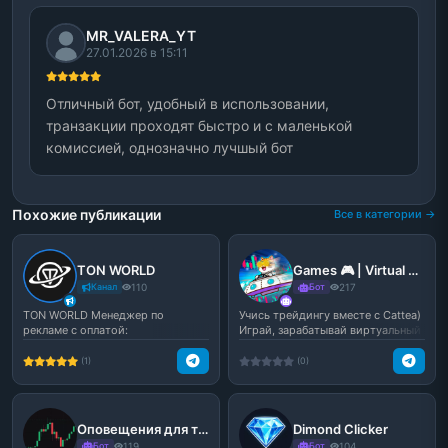
MR_VALERA_YT
27.01.2026 в 15:11
Отличный бот, удобный в использовании,
транзакции проходят быстро и с маленькой
комиссией, однозначно лучшый бот
Похожие публикации
Все в категории →
TON WORLD
Games 🎮 | Virtual Trading
Канал
110
Бот
217
TON WORLD Менеджер по
Учись трейдингу вместе с Cattea)
рекламе с оплатой:
Играй, зарабатывай виртуальный
кэш и учись т...
(1)
(0)
Оповещения для трейдинга
Dimond Clicker
Бот
119
Бот
104