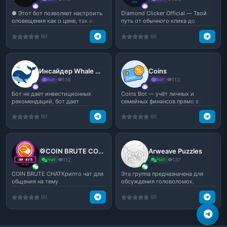
● Этот бот позволяет настроить
Diamond Clicker Official — Твой
оповещения как о цене, так и
путь от обычного клика до
объёмах торгов по...
бриллиантовой импер...
(0)
(0)
Инсайдер Whale Monitor🚨
Coins
Бот
116
Бот
113
Бот не дает инвестиционных
Coins Bot — учёт личных и
рекомендаций, бот дает
семейных финансов прямо в
справочную общедоступную ин...
Telegram.Возможности:Запи...
(0)
(0)
💢COIN BRUTE COMMUNITY💢
Arweave Puzzles
Чат
112
Чат
137
COIN BRUTE CHATКрипто чат для
Эта группа предназначена для
общения на тему
обсуждения головоломок,
криптовалют.Спасибо за то, что
созданных твиттер-аккаун...
...
(0)
(0)