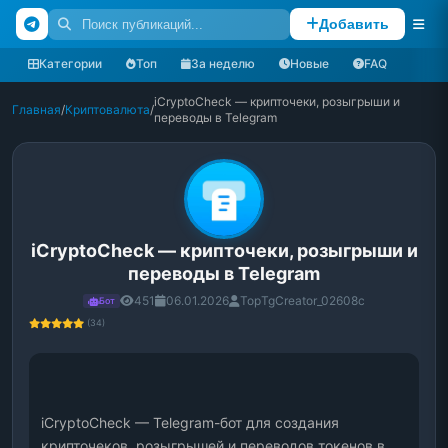
Добавить
Категории
Топ
За неделю
Новые
FAQ
iCryptoCheck — крипточеки, розыгрыши и
Главная
/
Криптовалюта
/
переводы в Telegram
iCryptoCheck — крипточеки, розыгрыши и
переводы в Telegram
451
06.01.2026
TopTgCreator_02608c
Бот
(34)
iCryptoCheck — Telegram-бот для создания 
крипточеков, розыгрышей и переводов токенов в 