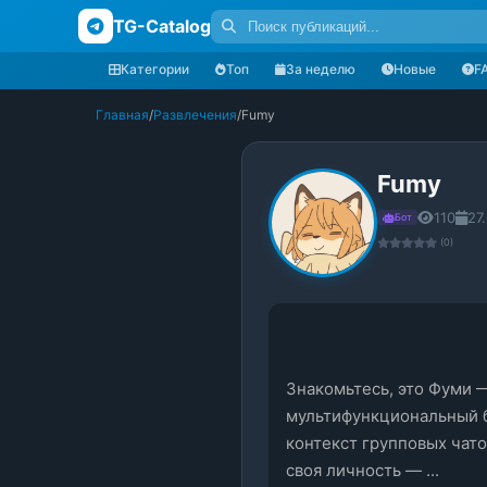
TG-Catalog
Категории
Топ
За неделю
Новые
F
Главная
/
Развлечения
/
Fumy
Fumy
110
27
Бот
(0)
Знакомьтесь, это Фуми 
мультифункциональный бо
контекст групповых чатов
своя личность — ...