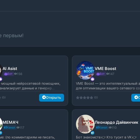
е первым!
AI Asist
VME Boost
Бот
156
Бот
147
 — мощный нейросетевой помощник,
VME Boost — это интеллектуальный 
анализирует данные и генерир...
для оптимизации вашего сетевого со.
Открыть
(0)
(0)
МЕМАЧ
Леонардо Дайвинчик
Канал
117
Канал
110
ме: (по комментариям не писать,
Бот знакомств 👉 Кто тусит в VK 👉