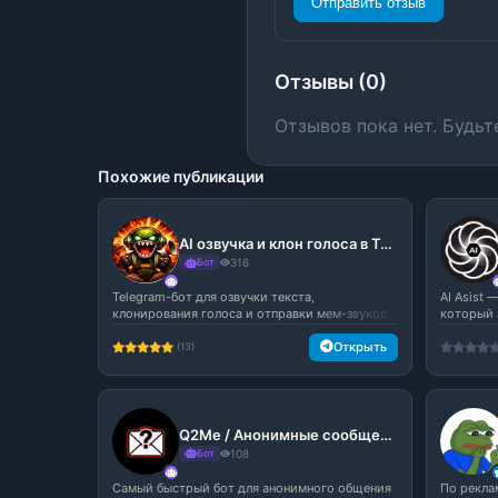
Отправить отзыв
Отзывы (0)
Отзывов пока нет. Будьт
Похожие публикации
AI озвучка и клон голоса в Telegram — мем-звуки и голосовые приколы
Бот
316
Telegram-бот для озвучки текста,
AI Asist
клонирования голоса и отправки мем-звуков
который 
пр...
Открыть
(13)
Q2Me / Анонимные сообщения
Бот
108
Самый быстрый бот для анонимного общения
По рекла