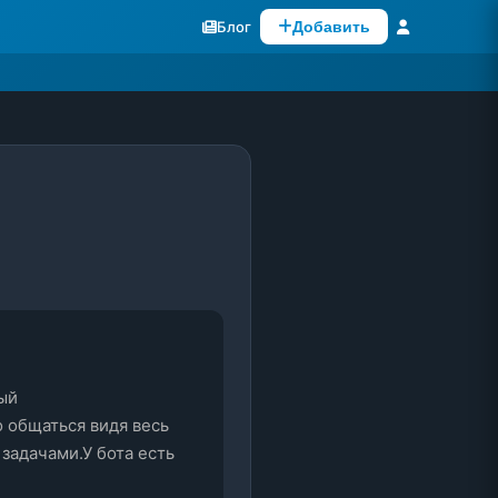
Блог
Добавить
й 
 общаться видя весь 
задачами.У бота есть 