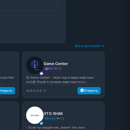
Все в категории →
Game Center
Бот
115
ассистент
🎲 Game Center - твой гид в мире азартных
..
игр!💰 Играй в лучшие азартные игры: ...
Открыть
Открыть
(0)
ЭТО ЗНАК
Канал
113
- Если ты увидел нас, значит это знак