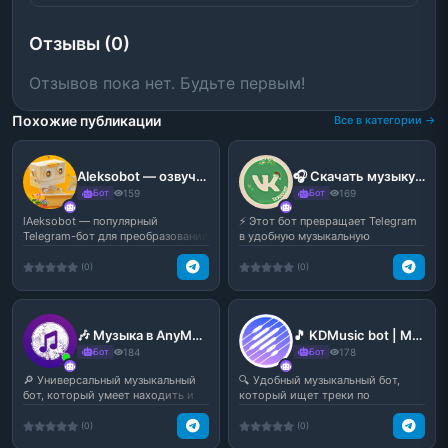
Отзывы (0)
Отзывов пока нет. Будьте первым!
Похожие публикации
Все в категории →
Aleksobot — озвучка текста и мемная голосовая генерация | Бот Алёша
🎧 Скачать музыку | Youtube Music — музыкальный бот в Telegram
Бот
159
Бот
169
lAeksobot — популярный
⚡️ Этот бот превращает Telegram
Telegram-бот для преобразования
в удобную музыкальную
текста в голос с подде...
площадку: умеет быстро ...
(0)
(0)
🎶 Музыка в AnyMelody — умный музыкальный бот в Telegram
🎵 KDMusic bot | Music Search — поиск и скачивание музыки в Telegram
Бот
184
Бот
178
🔎 Универсальный музыкальный
🔍 Удобный музыкальный бот,
бот, который умеет находить и
который ищет треки по
скачивать треки по ...
названию, исполнителю или от...
(0)
(0)