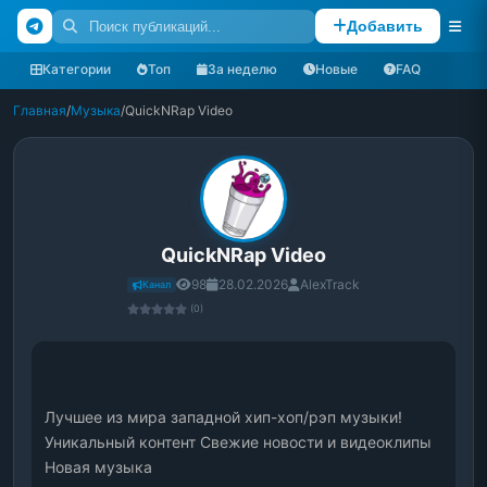
Добавить
Категории
Топ
За неделю
Новые
FAQ
Главная
/
Музыка
/
QuickNRap Video
QuickNRap Video
98
28.02.2026
AlexTrack
Канал
(0)
Лучшее из мира западной хип-хоп/рэп музыки! 
Уникальный контент Свежие новости и видеоклипы 
Новая музыка