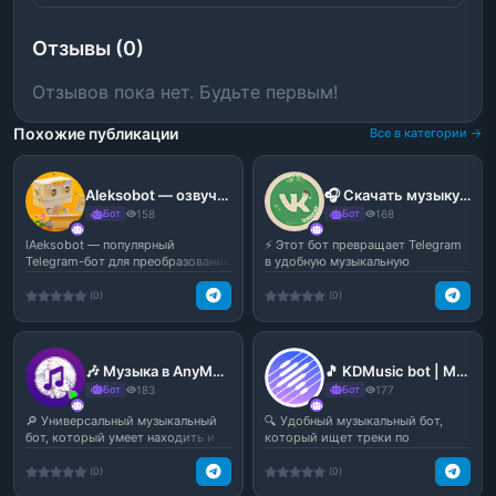
Отзывы (0)
Отзывов пока нет. Будьте первым!
Похожие публикации
Все в категории →
Aleksobot — озвучка текста и мемная голосовая генерация | Бот Алёша
🎧 Скачать музыку | Youtube Music — музыкальный бот в Telegram
Бот
158
Бот
168
lAeksobot — популярный
⚡️ Этот бот превращает Telegram
Telegram-бот для преобразования
в удобную музыкальную
текста в голос с подде...
площадку: умеет быстро ...
(0)
(0)
🎶 Музыка в AnyMelody — умный музыкальный бот в Telegram
🎵 KDMusic bot | Music Search — поиск и скачивание музыки в Telegram
Бот
183
Бот
177
🔎 Универсальный музыкальный
🔍 Удобный музыкальный бот,
бот, который умеет находить и
который ищет треки по
скачивать треки по ...
названию, исполнителю или от...
(0)
(0)