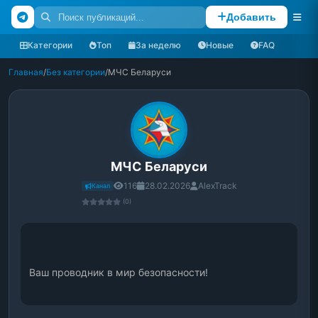
Добавить
Категории
Топ
За неделю
Новые
FAQ
Главная
/
Без категории
/
МЧС Беларуси
МЧС Беларуси
116
28.02.2026
AlexTrack
Канал
(0)
Ваш проводник в мир безопасности!