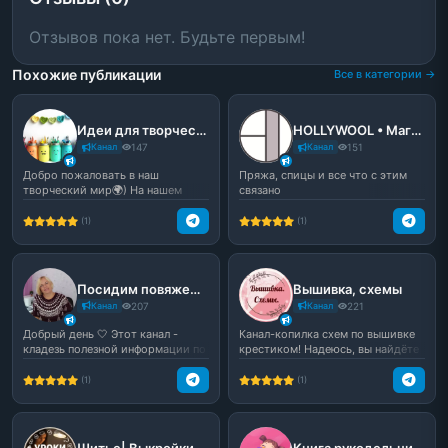
Отзывов пока нет. Будьте первым!
Похожие публикации
Все в категории →
Идеи для творчества🎐
HOLLYWOOL • Магазин / Мастер-классы по вязанию
Канал
147
Канал
151
Добро пожаловать в наш
Пряжа, спицы и все что с этим
творческий мир🌍) На нашем
связано
канале вы найдете много инте...
(1)
(1)
Посидим повяжем | Канал по вязанию
Вышивка, схемы
Канал
207
Канал
221
Добрый день 🤍 Этот канал -
Канал-копилка схем по вышивке
кладезь полезной информации по
крестиком! Надеюсь, вы найдёте
вязанию. Здесь вы н...
здесь не одну ид...
(1)
(1)
Шитье| Выкройки | Уроки шитья
Книга рукодельниц | Рукоделие