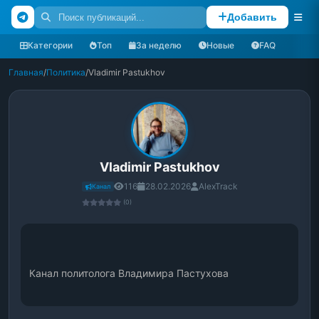
Добавить
Категории
Топ
За неделю
Новые
FAQ
Главная
/
Политика
/
Vladimir Pastukhov
Vladimir Pastukhov
116
28.02.2026
AlexTrack
Канал
(0)
Канал политолога Владимира Пастухова