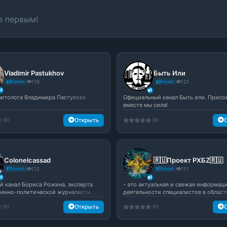
е первым!
Vladimir Pastukhov
Быть Или
Канал
119
Канал
121
литолога Владимира Пастухова
Официальный канал Быть или. Присо
вместе мы сила!
Открыть
(0)
(0)
Colonelcassad
🇷🇺Проект РХБZ🇷🇺
Канал
112
Канал
111
й канал Бориса Рожина, эксперта
- это актуальная и свежая информац
оенно-политической журналисти...
деятельности специалистов в области
Открыть
(0)
(0)