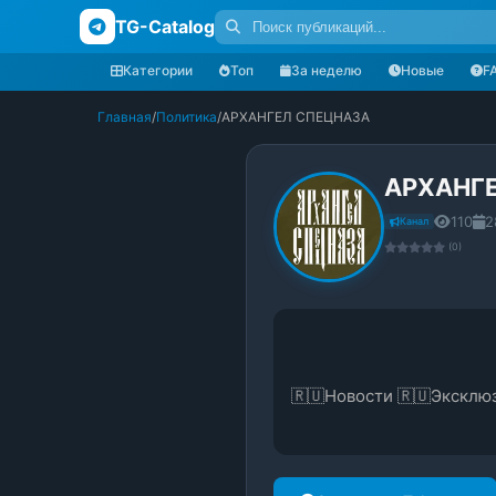
TG-Catalog
Категории
Топ
За неделю
Новые
F
Главная
/
Политика
/
АРХАНГЕЛ СПЕЦНАЗА
АРХАНГ
110
2
Канал
(0)
🇷🇺Новости 🇷🇺Эксклюз