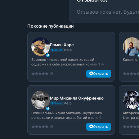
Отзывов пока нет. Будьт
Похожие публикации
Роман Хорс
Канал
106
Воронок - новостной канал, который
Канал по
содержит в себе эксклюзивный контент! 🔥
Све...
Открыть
(0)
Мир Михаила Онуфриенко
Канал
115
Официальный канал Михаила Онуфриенко —
Авторски
репортажи и аналитика событий в зоне С...
Центра в
Открыть
(0)