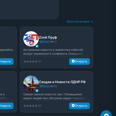
Все в категории →
Zлой Пруф️
Канал
117
единяйся,
Актуальные новости и аналитика событий
вокруг украинского конфликта. Освещени...
Открыть
Открыть
(0)
Сводки и Новости ЛДНР РФ
Канал
105
ия о
Самые свежие новости сво ! Оповещение
 РХ...
наших людей про обстрелы наших городов!...
Открыть
Открыть
(0)