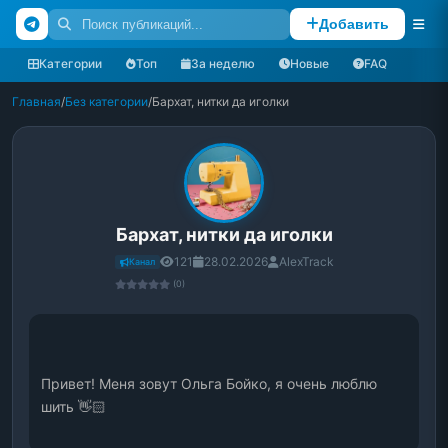
Добавить
Категории
Топ
За неделю
Новые
FAQ
Главная
/
Без категории
/
Бархат, нитки да иголки
Бархат, нитки да иголки
121
28.02.2026
AlexTrack
Канал
(0)
Привет! Меня зовут Ольга Бойко, я очень люблю 
шить 👋🏻