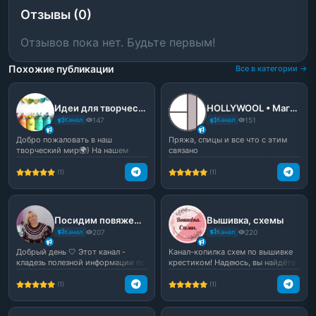
Отзывы (0)
Отзывов пока нет. Будьте первым!
Похожие публикации
Все в категории →
Идеи для творчества🎐
HOLLYWOOL • Магазин / Мастер-классы по вязанию
Канал
147
Канал
151
Добро пожаловать в наш
Пряжа, спицы и все что с этим
творческий мир🌍) На нашем
связано
канале вы найдете много инте...
(1)
(1)
Посидим повяжем | Канал по вязанию
Вышивка, схемы
Канал
207
Канал
220
Добрый день 🤍 Этот канал -
Канал-копилка схем по вышивке
кладезь полезной информации по
крестиком! Надеюсь, вы найдёте
вязанию. Здесь вы н...
здесь не одну ид...
(1)
(1)