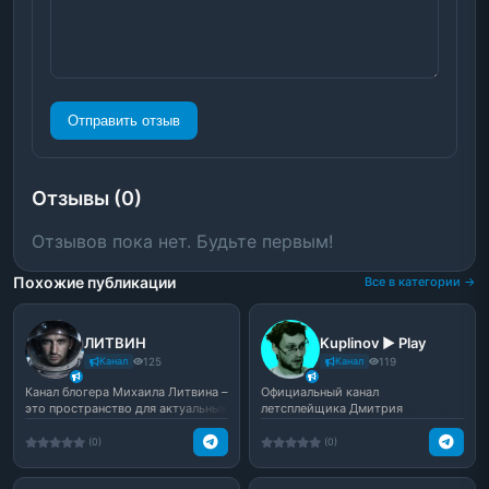
Отправить отзыв
Отзывы (0)
Отзывов пока нет. Будьте первым!
Похожие публикации
Все в категории →
ЛИТВИН
Kuplinov ► Play
Канал
125
Канал
119
Канал блогера Михаила Литвина –
Официальный канал
это пространство для актуальных
летсплейщика Дмитрия
размышлений о...
Куплинова
(0)
(0)