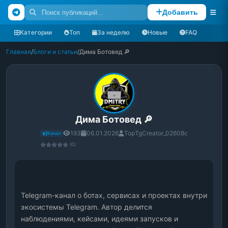
Добавить
Категории
Топ
За неделю
Новые
FAQ
Главная
/
Блоги и статьи
/
Дима Ботовед 🔎
Дима Ботовед 🔎
193
06.01.2026
TopTgCreator_02608c
Канал
(0)
Telegram-канал о ботах, сервисах и проектах внутри 
экосистемы Telegram. Автор делится 
наблюдениями, кейсами, идеями запусков и 