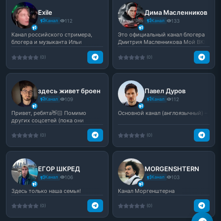
Exile
Дима Масленников
Канал
112
Канал
133
Канал российского стримера,
Это официальный канал блогера
блогера и музыканта Ильи
Дмитрия Масленникова Мой ВК:
Яцкевича (Exile)
vk.com/dima_maslen
(0)
(0)
здесь живет броен
Павел Дуров
Канал
109
Канал
112
Привет, ребята👋🏻 Помимо
Основной канал (англоязычный) –
других соцсетей (пока они
живы), здесь будет самая ва...
(0)
(0)
ЕГОР ШКРЕД
MORGENSHTERN
Канал
106
Канал
103
Здесь только наша семья!
Канал Моргенштерна
(0)
(0)